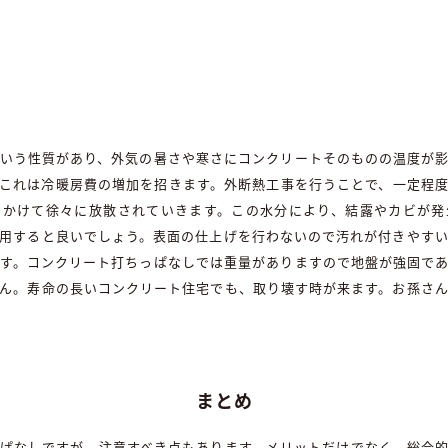
いう性質があり、外気の暑さや寒さにコンクリートそのものの温度が
これは冷暖房費の増加を招きます。外断熱工事を行うことで、一定程
をかけて徐々に放散されていきます。この水分により、結露やカビが発
用すると良いでしょう。表面の仕上げを行わないので汚れが付きやす
す。コンクリート打ちっぱなしでは重量がありますので地盤が強固で
ん。寿命の長いコンクリート住宅でも、取り壊す時が来ます。お孫さ
まとめ
ぱなしですが、注意すべき点もあります。メリットだけでなく、総合