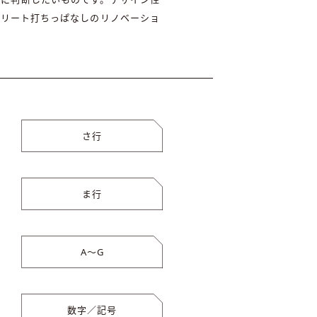
クリート打ちっぱなしのリノベーショ
さ行
ま行
A〜G
数字／記号