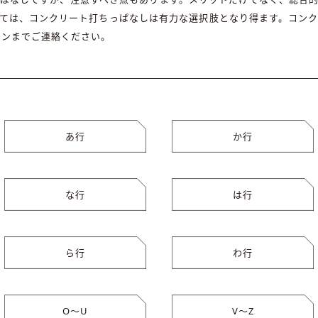
ては、コンクリート打ちっぱなしは有力な選択肢となり得ます。コン
ョンまでご連絡ください。
あ行
か行
な行
は行
ら行
わ行
O〜U
V〜Z