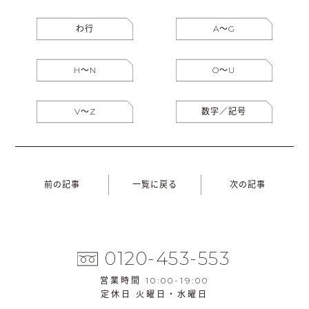
わ行
A〜G
H〜N
O〜U
V〜Z
数字／記号
前の記事
一覧に戻る
次の記事
0120-453-553
営業時間 10:00-19:00
定休日 火曜日・水曜日