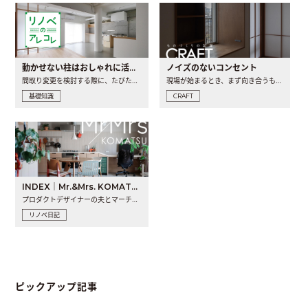
動かせない柱はおしゃれに活用！柱を魅せるリノベーション(リノベ)4選
ノイズのないコンセント
間取り変更を検討する際に、たびたび皆さんの頭を悩ませる動か..
現場が始まるとき、まず向き合うものの一つがコンセントです..
基礎知識
CRAFT
INDEX｜Mr.&Mrs. KOMATSU renovation diary
プロダクトデザイナーの夫とマーチャンダイザーの妻が、夫婦で..
リノベ日記
ピックアップ記事