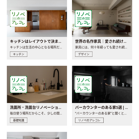
キッチンはレイアウトで決まる。後悔しないための考え方と選び方
世界の名作家具｜愛され続ける理由と一生モノとの出会い方
キッチンは生活の中心となる場所だからこそ、家の中のどこに置..
家具には、何十年経っても愛され続ける「名作」と呼ばれるもの..
キッチン
デザイン
洗面所・洗面台リノベーションの事例と間取りアイデア
バーカウンターのある家5選 | 日常に馴染む“距離の近い”キッチンとは
毎日使う場所だからこそ、少しの間取りの工夫や素材の選び方で..
“バーカウンターのある家”と聞くと、少し特別な、大人のための..
基礎知識
リノベのアレコレ