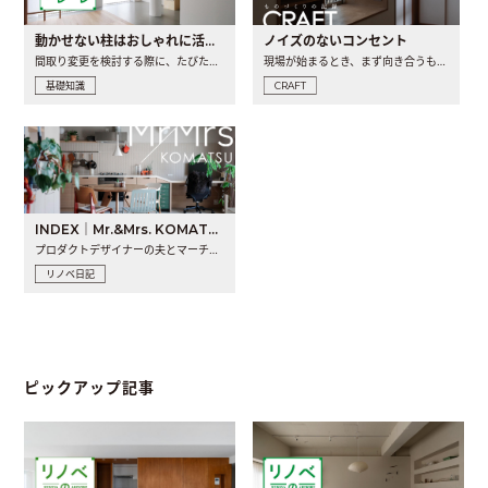
動かせない柱はおしゃれに活用！柱を魅せるリノベーション(リノベ)4選
ノイズのないコンセント
間取り変更を検討する際に、たびたび皆さんの頭を悩ませる動か..
現場が始まるとき、まず向き合うものの一つがコンセントです..
基礎知識
CRAFT
INDEX｜Mr.&Mrs. KOMATSU renovation diary
プロダクトデザイナーの夫とマーチャンダイザーの妻が、夫婦で..
リノベ日記
ピックアップ記事