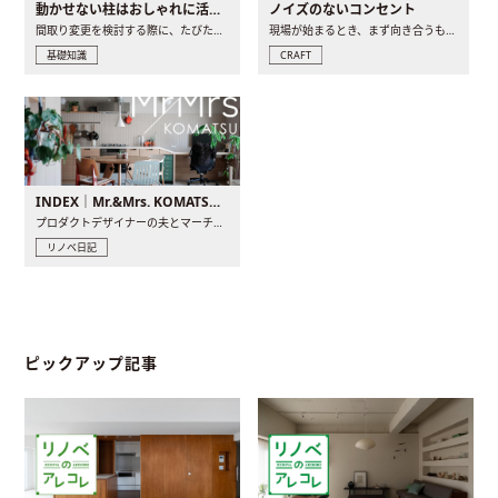
動かせない柱はおしゃれに活用！柱を魅せるリノベーション(リノベ)4選
ノイズのないコンセント
間取り変更を検討する際に、たびたび皆さんの頭を悩ませる動か..
現場が始まるとき、まず向き合うものの一つがコンセントです..
基礎知識
CRAFT
INDEX｜Mr.&Mrs. KOMATSU renovation diary
プロダクトデザイナーの夫とマーチャンダイザーの妻が、夫婦で..
リノベ日記
ピックアップ記事