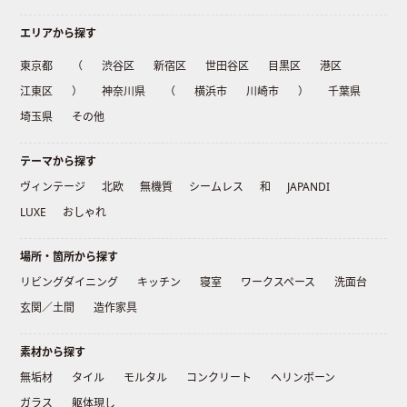
エリアから探す
東京都
（
渋谷区
新宿区
世田谷区
目黒区
港区
江東区
）
神奈川県
（
横浜市
川崎市
）
千葉県
埼玉県
その他
テーマから探す
ヴィンテージ
北欧
無機質
シームレス
和
JAPANDI
LUXE
おしゃれ
場所・箇所から探す
リビングダイニング
キッチン
寝室
ワークスペース
洗面台
玄関／土間
造作家具
素材から探す
無垢材
タイル
モルタル
コンクリート
ヘリンボーン
ガラス
躯体現し