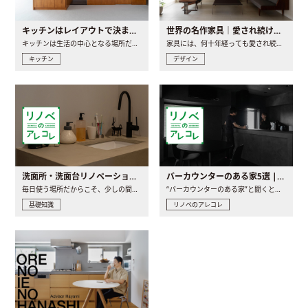
キッチンはレイアウトで決まる。後悔しないための考え方と選び方
世界の名作家具｜愛され続ける理由と一生モノとの出会い方
キッチンは生活の中心となる場所だからこそ、家の中のどこに置..
家具には、何十年経っても愛され続ける「名作」と呼ばれるもの..
キッチン
デザイン
洗面所・洗面台リノベーションの事例と間取りアイデア
バーカウンターのある家5選 | 日常に馴染む“距離の近い”キッチンとは
毎日使う場所だからこそ、少しの間取りの工夫や素材の選び方で..
“バーカウンターのある家”と聞くと、少し特別な、大人のための..
基礎知識
リノベのアレコレ