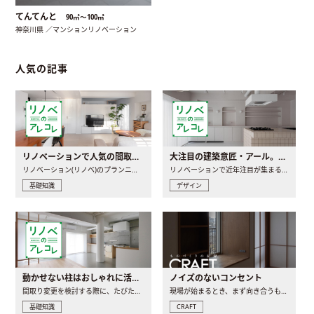
てんてんと
90㎡〜100㎡
神奈川県 ／マンションリノベーション
人気の記事
リノベーションで人気の間取りとは？トレンドの間取りと実例を徹底解説
大注目の建築意匠・アール。人気の理由と空間に取り入れるポイント
リノベーション(リノベ)のプランニングで一番最初に決めるのは..
リノベーションで近年注目が集まる建築意匠の一つであるアール..
基礎知識
デザイン
動かせない柱はおしゃれに活用！柱を魅せるリノベーション(リノベ)4選
ノイズのないコンセント
間取り変更を検討する際に、たびたび皆さんの頭を悩ませる動か..
現場が始まるとき、まず向き合うものの一つがコンセントです..
基礎知識
CRAFT