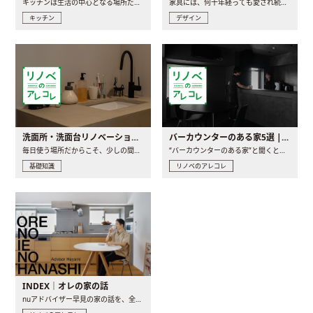
キッチンは生活の中心となる場所だからこそ、家の中のどこに置..
家具には、何十年経っても愛され続ける「名作」と呼ばれるもの..
キッチン
デザイン
洗面所・洗面台リノベーションの事例と間取りアイデア
バーカウンターのある家5選 | 日常に馴染む“距離の近い”キッチンとは
毎日使う場所だからこそ、少しの間取りの工夫や素材の選び方で..
“バーカウンターのある家”と聞くと、少し特別な、大人のための..
基礎知識
リノベのアレコレ
INDEX｜オレの家の話
nuアドバイザー早見の家の話を、全4話でお届け。リノベーションを..