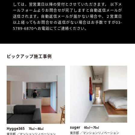
しては、翌営業日以降の受付とさせていただきます。
以下メ
ールフォームよりお問合せが完了しますと自動返信メールが
送信されます。自動返信メールが届かない場合や、
２営業日
以上経ってもお問合せの返信がない場合はお手数ですが03-
5789-6870へお電話にてご連絡ください。
ピックアップ施工事例
suger
60㎡〜70㎡
Hygge365
70㎡〜80㎡
東京都 ／マンションリノベーション
東京都 ／マンションリノベーション