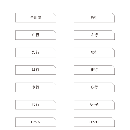
全用語
あ行
か行
さ行
た行
な行
は行
ま行
や行
ら行
わ行
A〜G
H〜N
O〜U