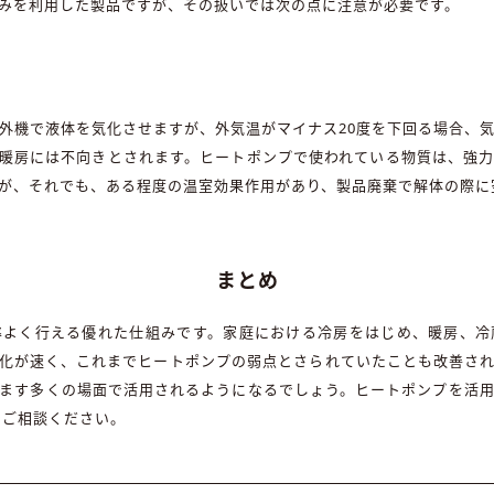
みを利用した製品ですが、その扱いでは次の点に注意が必要です。
外機で液体を気化させますが、外気温がマイナス20度を下回る場合、
暖房には不向きとされます。ヒートポンプで使われている物質は、強
が、それでも、ある程度の温室効果作用があり、製品廃棄で解体の際に
まとめ
率よく行える優れた仕組みです。家庭における冷房をはじめ、暖房、冷
化が速く、これまでヒートポンプの弱点とさられていたことも改善さ
ます多くの場面で活用されるようになるでしょう。ヒートポンプを活
でご相談ください。