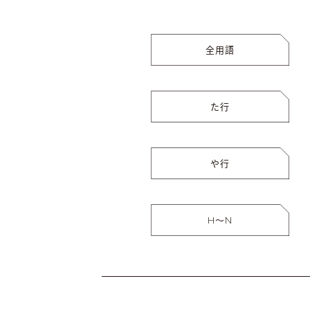
全用語
た行
や行
H〜N