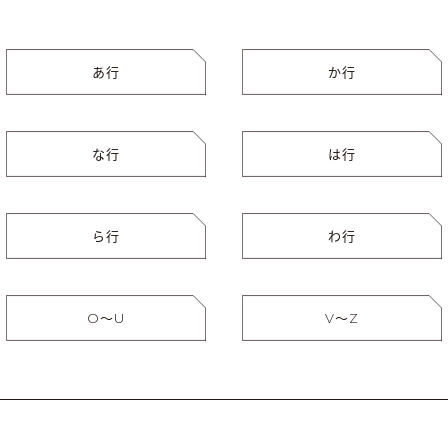
あ行
か行
な行
は行
ら行
わ行
O〜U
V〜Z