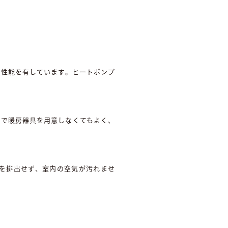
ネ性能を有しています。ヒートポンプ
途で暖房器具を用意しなくてもよく、
2を排出せず、室内の空気が汚れませ