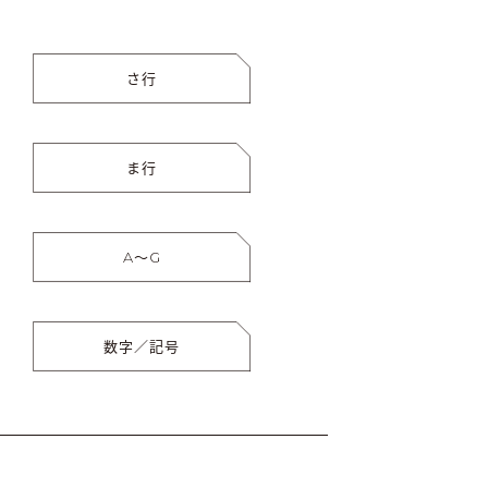
さ行
ま行
A〜G
数字／記号