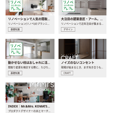
リノベーションで人気の間取りとは？トレンドの間取りと実例を徹底解説
大注目の建築意匠・アール。人気の理由と空間に取り入れるポイント
リノベーション(リノベ)のプランニングで一番最初に決めるのは..
リノベーションで近年注目が集まる建築意匠の一つであるアール..
基礎知識
デザイン
動かせない柱はおしゃれに活用！柱を魅せるリノベーション(リノベ)4選
ノイズのないコンセント
間取り変更を検討する際に、たびたび皆さんの頭を悩ませる動か..
現場が始まるとき、まず向き合うものの一つがコンセントです..
基礎知識
CRAFT
INDEX｜Mr.&Mrs. KOMATSU renovation diary
プロダクトデザイナーの夫とマーチャンダイザーの妻が、夫婦で..