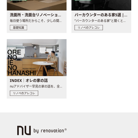
洗面所・洗面台リノベーションの事例と間取りアイデア
バーカウンターのある家5選 | 日常に馴染む“距離の近い”キッチンとは
毎日使う場所だからこそ、少しの間取りの工夫や素材の選び方で..
“バーカウンターのある家”と聞くと、少し特別な、大人のための..
基礎知識
リノベのアレコレ
INDEX｜オレの家の話
nuアドバイザー早見の家の話を、全4話でお届け。リノベーションを..
リノベのアレコレ