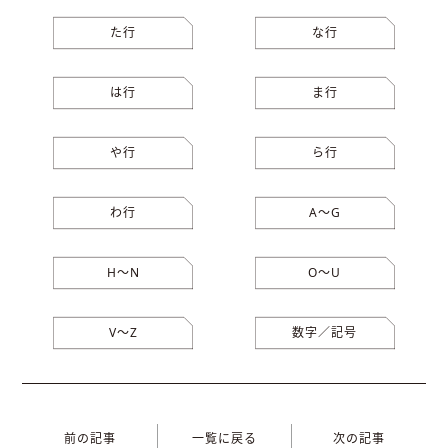
た行
な行
は行
ま行
や行
ら行
わ行
A〜G
H〜N
O〜U
V〜Z
数字／記号
前の記事
一覧に戻る
次の記事