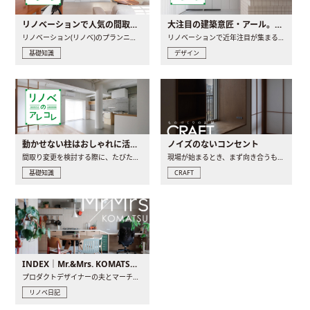
リノベーションで人気の間取りとは？トレンドの間取りと実例を徹底解説
大注目の建築意匠・アール。人気の理由と空間に取り入れるポイント
リノベーション(リノベ)のプランニングで一番最初に決めるのは..
リノベーションで近年注目が集まる建築意匠の一つであるアール..
基礎知識
デザイン
動かせない柱はおしゃれに活用！柱を魅せるリノベーション(リノベ)4選
ノイズのないコンセント
間取り変更を検討する際に、たびたび皆さんの頭を悩ませる動か..
現場が始まるとき、まず向き合うものの一つがコンセントです..
基礎知識
CRAFT
INDEX｜Mr.&Mrs. KOMATSU renovation diary
プロダクトデザイナーの夫とマーチャンダイザーの妻が、夫婦で..
リノベ日記