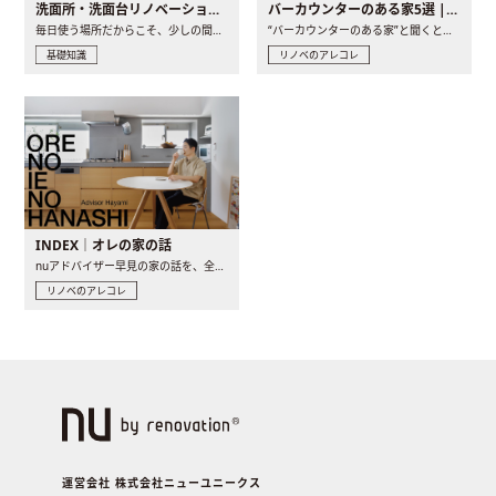
洗面所・洗面台リノベーションの事例と間取りアイデア
バーカウンターのある家5選 | 日常に馴染む“距離の近い”キッチンとは
毎日使う場所だからこそ、少しの間取りの工夫や素材の選び方で..
“バーカウンターのある家”と聞くと、少し特別な、大人のための..
基礎知識
リノベのアレコレ
INDEX｜オレの家の話
nuアドバイザー早見の家の話を、全4話でお届け。リノベーションを..
リノベのアレコレ
運営会社 株式会社ニューユニークス