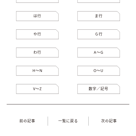
は行
ま行
や行
ら行
わ行
A〜G
H〜N
O〜U
V〜Z
数字／記号
前の記事
一覧に戻る
次の記事