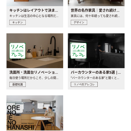
キッチンはレイアウトで決まる。後悔しないための考え方と選び方
世界の名作家具｜愛され続ける理由と一生モノとの出会い方
キッチンは生活の中心となる場所だからこそ、家の中のどこに置..
家具には、何十年経っても愛され続ける「名作」と呼ばれるもの..
キッチン
デザイン
洗面所・洗面台リノベーションの事例と間取りアイデア
バーカウンターのある家5選 | 日常に馴染む“距離の近い”キッチンとは
毎日使う場所だからこそ、少しの間取りの工夫や素材の選び方で..
“バーカウンターのある家”と聞くと、少し特別な、大人のための..
基礎知識
リノベのアレコレ