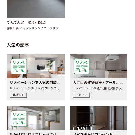
てんてんと
90㎡〜100㎡
神奈川県 ／マンションリノベーション
人気の記事
リノベーションで人気の間取りとは？トレンドの間取りと実例を徹底解説
大注目の建築意匠・アール。人気の理由と空間に取り入れるポイント
リノベーション(リノベ)のプランニングで一番最初に決めるのは..
リノベーションで近年注目が集まる建築意匠の一つであるアール..
基礎知識
デザイン
動かせない柱はおしゃれに活用！柱を魅せるリノベーション(リノベ)4選
ノイズのないコンセント