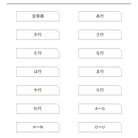
全用語
あ行
か行
さ行
た行
な行
は行
ま行
や行
ら行
わ行
A〜G
H〜N
O〜U