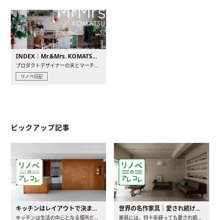
INDEX｜Mr.&Mrs. KOMATSU renovation diary
プロダクトデザイナーの夫とマーチャンダイザーの妻が、夫婦で..
リノベ日記
ピックアップ記事
キッチンはレイアウトで決まる。後悔しないための考え方と選び方
世界の名作家具｜愛され続ける理由と一生モノとの出会い方
キッチンは生活の中心となる場所だからこそ、家の中のどこに置..
家具には、何十年経っても愛され続ける「名作」と呼ばれるもの..