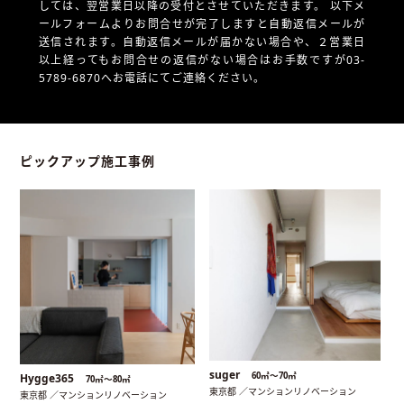
しては、翌営業日以降の受付とさせていただきます。
以下メ
ールフォームよりお問合せが完了しますと自動返信メールが
送信されます。自動返信メールが届かない場合や、
２営業日
以上経ってもお問合せの返信がない場合はお手数ですが03-
5789-6870へお電話にてご連絡ください。
ピックアップ施工事例
suger
60㎡〜70㎡
Hygge365
70㎡〜80㎡
東京都 ／マンションリノベーション
東京都 ／マンションリノベーション