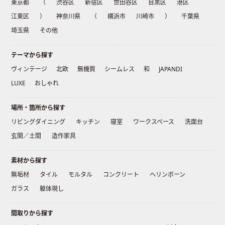
東京都
（
渋谷区
新宿区
世田谷区
目黒区
港区
江東区
）
神奈川県
（
横浜市
川崎市
）
千葉県
埼玉県
その他
テーマから探す
ヴィンテージ
北欧
無機質
シームレス
和
JAPANDI
LUXE
おしゃれ
場所・箇所から探す
リビングダイニング
キッチン
寝室
ワークスペース
洗面台
玄関／土間
造作家具
素材から探す
無垢材
タイル
モルタル
コンクリート
ヘリンボーン
ガラス
躯体現し
間取りから探す