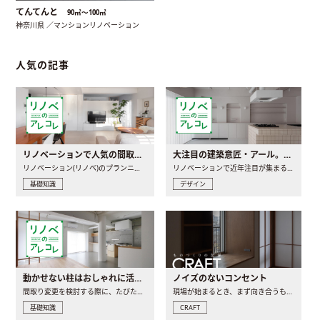
てんてんと
90㎡〜100㎡
神奈川県 ／マンションリノベーション
人気の記事
リノベーションで人気の間取りとは？トレンドの間取りと実例を徹底解説
大注目の建築意匠・アール。人気の理由と空間に取り入れるポイント
リノベーション(リノベ)のプランニングで一番最初に決めるのは..
リノベーションで近年注目が集まる建築意匠の一つであるアール..
基礎知識
デザイン
動かせない柱はおしゃれに活用！柱を魅せるリノベーション(リノベ)4選
ノイズのないコンセント
間取り変更を検討する際に、たびたび皆さんの頭を悩ませる動か..
現場が始まるとき、まず向き合うものの一つがコンセントです..
基礎知識
CRAFT