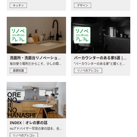
キッチン
デザイン
洗面所・洗面台リノベーションの事例と間取りアイデア
バーカウンターのある家5選 | 日常に馴染む“距離の近い”キッチンとは
毎日使う場所だからこそ、少しの間取りの工夫や素材の選び方で..
“バーカウンターのある家”と聞くと、少し特別な、大人のための..
基礎知識
リノベのアレコレ
INDEX｜オレの家の話
nuアドバイザー早見の家の話を、全4話でお届け。リノベーションを..
リノベのアレコレ