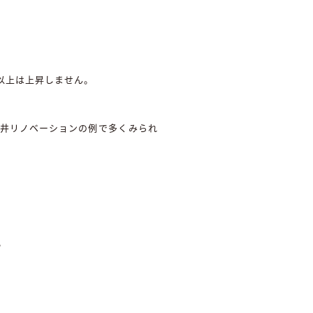
以上は上昇しません。
天井リノベーションの例で多くみられ
。