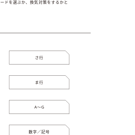
ボードを選ぶか、換気対策をするかと
さ行
ま行
A〜G
数字／記号