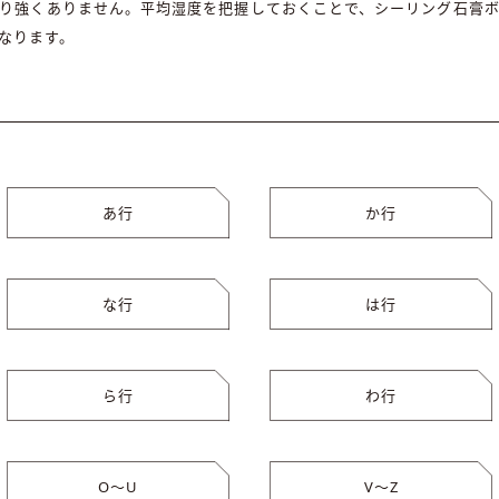
り強くありません。平均湿度を把握しておくことで、シーリング石膏
なります。
あ行
か行
な行
は行
ら行
わ行
O〜U
V〜Z