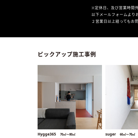
※定休日、及び営業時間
以下メールフォームより
２営業日以上経ってもお問
ピックアップ施工事例
Hygge365
suger
70㎡〜80㎡
60㎡〜70㎡