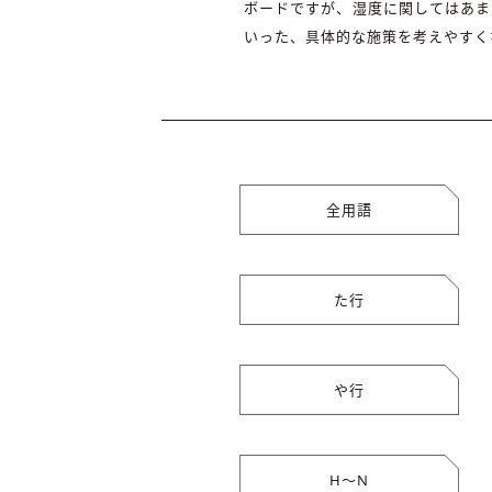
ボードですが、湿度に関してはあま
いった、具体的な施策を考えやすく
全用語
た行
や行
H〜N