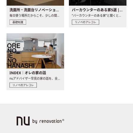
洗面所・洗面台リノベーションの事例と間取りアイデア
バーカウンターのある家5選 | 日常に馴染む“距離の近い”キッチンとは
毎日使う場所だからこそ、少しの間取りの工夫や素材の選び方で..
“バーカウンターのある家”と聞くと、少し特別な、大人のための..
基礎知識
リノベのアレコレ
INDEX｜オレの家の話
nuアドバイザー早見の家の話を、全4話でお届け。リノベーションを..
リノベのアレコレ