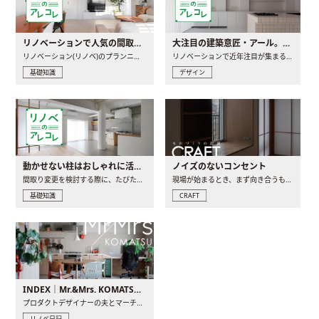
リノベーションで人気の間取りとは？トレンドの間取りと実例を徹底解説
大注目の建築意匠・アール。人気の理由と空間に取り入れるポイント
リノベーション(リノベ)のプランニングで一番最初に決めるのは..
リノベーションで近年注目が集まる建築意匠の一つであるアール..
基礎知識
デザイン
動かせない柱はおしゃれに活用！柱を魅せるリノベーション(リノベ)4選
ノイズのないコンセント
間取り変更を検討する際に、たびたび皆さんの頭を悩ませる動か..
現場が始まるとき、まず向き合うものの一つがコンセントです..
基礎知識
CRAFT
INDEX｜Mr.&Mrs. KOMATSU renovation diary
プロダクトデザイナーの夫とマーチャンダイザーの妻が、夫婦で..
リノベ日記