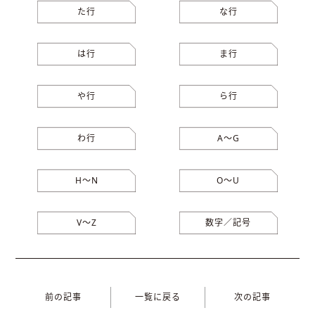
た行
な行
は行
ま行
や行
ら行
わ行
A〜G
H〜N
O〜U
V〜Z
数字／記号
前の記事
一覧に戻る
次の記事