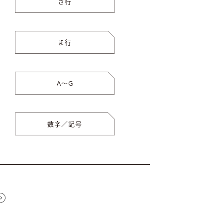
さ行
ま行
A〜G
数字／記号