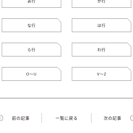
あ行
か行
な行
は行
ら行
わ行
O〜U
V〜Z
前の記事
一覧に戻る
次の記事