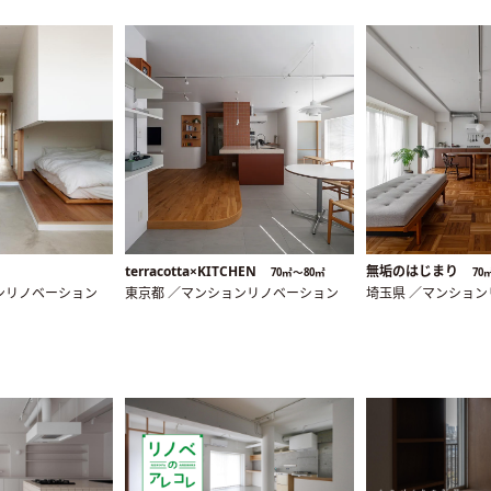
terracotta×KITCHEN
無垢のはじまり
70㎡〜80㎡
70
ンリノベーション
東京都 ／マンションリノベーション
埼玉県 ／マンショ