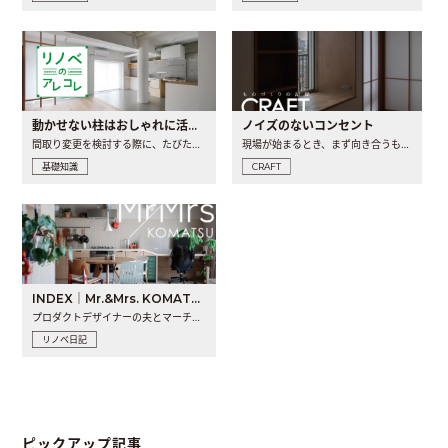
動かせない柱はおしゃれに活用！柱を魅せるリノベーション(リノベ)4選
ノイズのないコンセント
間取り変更を検討する際に、たびたび皆さんの頭を悩ませる動か..
現場が始まるとき、まず向き合うものの一つがコンセントです..
基礎知識
CRAFT
INDEX｜Mr.&Mrs. KOMATSU renovation diary
プロダクトデザイナーの夫とマーチャンダイザーの妻が、夫婦で..
リノベ日記
ピックアップ記事