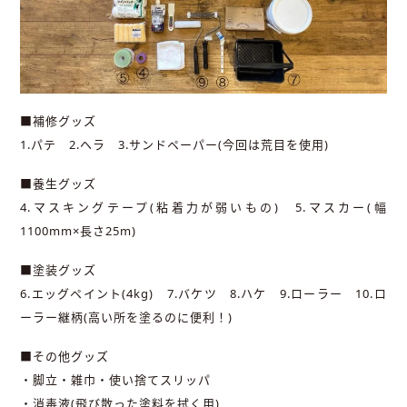
■補修グッズ
1.パテ 2.ヘラ 3.サンドペーパー(今回は荒目を使用)
■養生グッズ
4.マスキングテープ(粘着力が弱いもの) 5.マスカー(幅
1100mm×長さ25m)
■塗装グッズ
6.エッグペイント(4kg) 7.バケツ 8.ハケ 9.ローラー 10.ロ
ーラー継柄(高い所を塗るのに便利！)
■その他グッズ
・脚立・雑巾・使い捨てスリッパ
・消毒液(飛び散った塗料を拭く用)