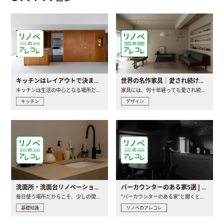
キッチンはレイアウトで決まる。後悔しないための考え方と選び方
世界の名作家具｜愛され続ける理由と一生モノとの出会い方
キッチンは生活の中心となる場所だからこそ、家の中のどこに置..
家具には、何十年経っても愛され続ける「名作」と呼ばれるもの..
キッチン
デザイン
洗面所・洗面台リノベーションの事例と間取りアイデア
バーカウンターのある家5選 | 日常に馴染む“距離の近い”キッチンとは
毎日使う場所だからこそ、少しの間取りの工夫や素材の選び方で..
“バーカウンターのある家”と聞くと、少し特別な、大人のための..
基礎知識
リノベのアレコレ