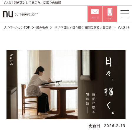
Vol.3｜削ぎ落として見えた、間取りの輪郭
リノベーションTOP
読みもの
リノベ日記
/
日々描く-細部に宿る、質の話
Vol.3
更新日
2026.2.13