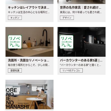
キッチンはレイアウトで決まる。後悔しないための考え方と選び方
世界の名作家具｜愛され続ける理由と一生モノとの出会い方
キッチンは生活の中心となる場所だからこそ、家の中のどこに置..
家具には、何十年経っても愛され続ける「名作」と呼ばれるもの..
キッチン
デザイン
洗面所・洗面台リノベーションの事例と間取りアイデア
バーカウンターのある家5選 | 日常に馴染む“距離の近い”キッチンとは
毎日使う場所だからこそ、少しの間取りの工夫や素材の選び方で..
“バーカウンターのある家”と聞くと、少し特別な、大人のための..
基礎知識
リノベのアレコレ