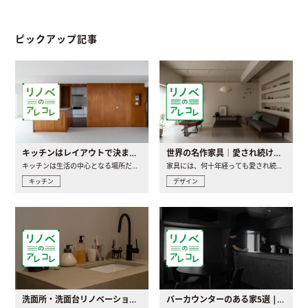
ピックアップ記事
キッチンはレイアウトで決まる。後悔しないための考え方と選び方
世界の名作家具｜愛され続ける理由と一生モノとの出会い方
キッチンは生活の中心となる場所だからこそ、家の中のどこに置..
家具には、何十年経っても愛され続ける「名作」と呼ばれるもの..
キッチン
デザイン
洗面所・洗面台リノベーションの事例と間取りアイデア
バーカウンターのある家5選 | 日常に馴染む“距離の近い”キッチンとは