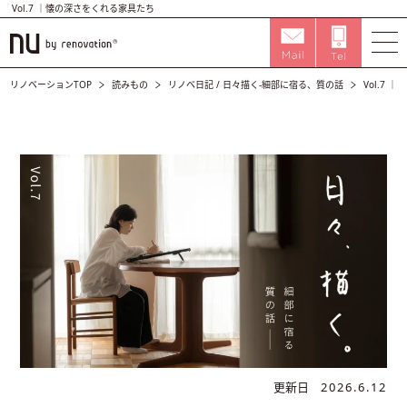
Vol.7 ｜懐の深さをくれる家具たち
リノベーションTOP
読みもの
リノベ日記
/
日々描く-細部に宿る、質の話
Vol.7
更新日
2026.6.12