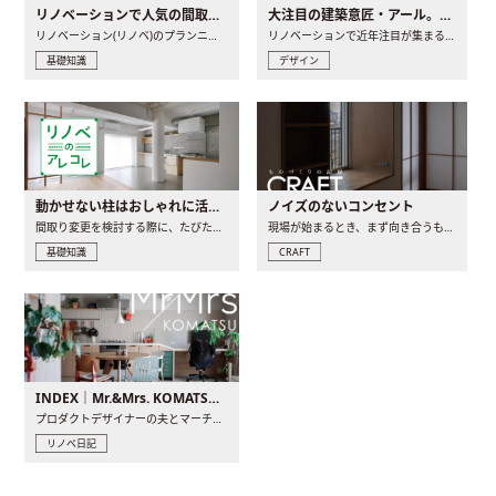
リノベーションで人気の間取りとは？トレンドの間取りと実例を徹底解説
大注目の建築意匠・アール。人気の理由と空間に取り入れるポイント
リノベーション(リノベ)のプランニングで一番最初に決めるのは..
リノベーションで近年注目が集まる建築意匠の一つであるアール..
基礎知識
デザイン
動かせない柱はおしゃれに活用！柱を魅せるリノベーション(リノベ)4選
ノイズのないコンセント
間取り変更を検討する際に、たびたび皆さんの頭を悩ませる動か..
現場が始まるとき、まず向き合うものの一つがコンセントです..
基礎知識
CRAFT
INDEX｜Mr.&Mrs. KOMATSU renovation diary
プロダクトデザイナーの夫とマーチャンダイザーの妻が、夫婦で..
リノベ日記