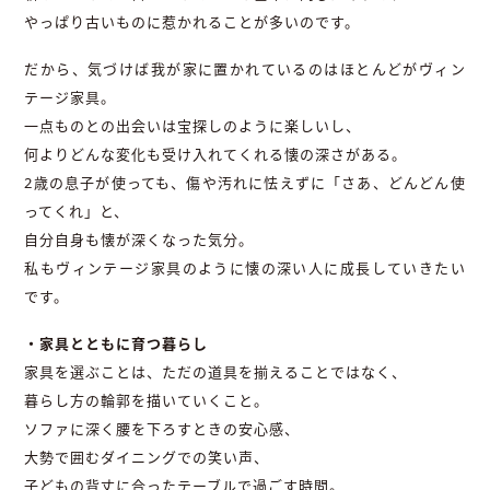
やっぱり古いものに惹かれることが多いのです。
だから、気づけば我が家に置かれているのはほとんどがヴィン
テージ家具。
一点ものとの出会いは宝探しのように楽しいし、
何よりどんな変化も受け入れてくれる懐の深さがある。
2歳の息子が使っても、傷や汚れに怯えずに「さあ、どんどん使
ってくれ」と、
自分自身も懐が深くなった気分。
私もヴィンテージ家具のように懐の深い人に成長していきたい
です。
・家具とともに育つ暮らし
家具を選ぶことは、ただの道具を揃えることではなく、
暮らし方の輪郭を描いていくこと。
ソファに深く腰を下ろすときの安心感、
大勢で囲むダイニングでの笑い声、
子どもの背丈に合ったテーブルで過ごす時間。