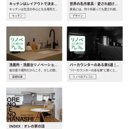
キッチンはレイアウトで決まる。後悔しないための考え方と選び方
世界の名作家具｜愛され続ける理由と一生モノとの出会い方
キッチンは生活の中心となる場所だからこそ、家の中のどこに置..
家具には、何十年経っても愛され続ける「名作」と呼ばれるもの..
キッチン
デザイン
洗面所・洗面台リノベーションの事例と間取りアイデア
バーカウンターのある家5選 | 日常に馴染む“距離の近い”キッチンとは
毎日使う場所だからこそ、少しの間取りの工夫や素材の選び方で..
“バーカウンターのある家”と聞くと、少し特別な、大人のための..
基礎知識
リノベのアレコレ
INDEX｜オレの家の話