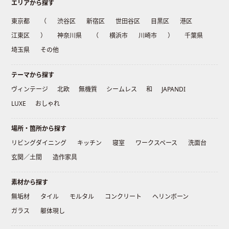
エリアから探す
東京都
（
渋谷区
新宿区
世田谷区
目黒区
港区
江東区
）
神奈川県
（
横浜市
川崎市
）
千葉県
埼玉県
その他
テーマから探す
ヴィンテージ
北欧
無機質
シームレス
和
JAPANDI
LUXE
おしゃれ
場所・箇所から探す
リビングダイニング
キッチン
寝室
ワークスペース
洗面台
玄関／土間
造作家具
素材から探す
無垢材
タイル
モルタル
コンクリート
ヘリンボーン
ガラス
躯体現し