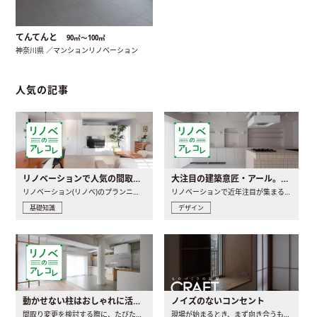
てんてんと
90㎡〜100㎡
神奈川県 ／マンションリノベーション
人気の記事
リノベーションで人気の間取りとは？トレンドの間取りと実例を徹底解説
大注目の建築意匠・アール。人気の理由と空間に取り入れるポイント
リノベーション(リノベ)のプランニングで一番最初に決めるのは..
リノベーションで近年注目が集まる建築意匠の一つであるアール..
基礎知識
デザイン
動かせない柱はおしゃれに活用！柱を魅せるリノベーション(リノベ)4選
ノイズのないコンセント
間取り変更を検討する際に、たびたび皆さんの頭を悩ませる動か..
現場が始まるとき、まず向き合うものの一つがコンセントです..