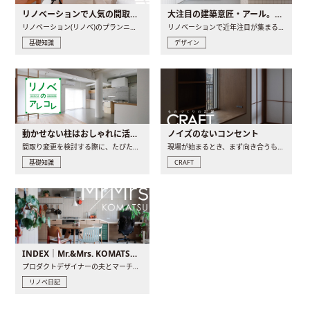
リノベーションで人気の間取りとは？トレンドの間取りと実例を徹底解説
大注目の建築意匠・アール。人気の理由と空間に取り入れるポイント
リノベーション(リノベ)のプランニングで一番最初に決めるのは..
リノベーションで近年注目が集まる建築意匠の一つであるアール..
基礎知識
デザイン
動かせない柱はおしゃれに活用！柱を魅せるリノベーション(リノベ)4選
ノイズのないコンセント
間取り変更を検討する際に、たびたび皆さんの頭を悩ませる動か..
現場が始まるとき、まず向き合うものの一つがコンセントです..
基礎知識
CRAFT
INDEX｜Mr.&Mrs. KOMATSU renovation diary
プロダクトデザイナーの夫とマーチャンダイザーの妻が、夫婦で..
リノベ日記