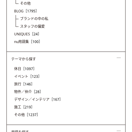
その他
BLOG
［1795］
ブランドの中の私
スタッフの偏愛
UNIQUES
［24］
nu用語集
［100］
テーマから探す
休日
［1097］
イベント
［123］
旅行
［146］
物件／仲介
［28］
デザイン／インテリア
［167］
施工
［219］
その他
［1237］