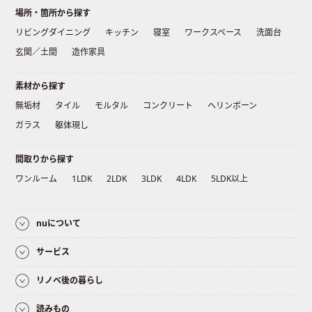
場所・箇所から探す
リビングダイニング
キッチン
寝室
ワークスペース
洗面台
玄関／土間
造作家具
素材から探す
無垢材
タイル
モルタル
コンクリート
ヘリンボーン
ガラス
躯体現し
間取りから探す
ワンルーム
1LDK
2LDK
3LDK
4LDK
5LDK以上
nuについて
サービス
リノベ後の暮らし
読みもの