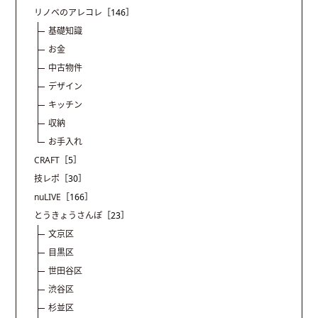
リノベのアレコレ
［146］
基礎知識
お金
中古物件
デザイン
キッチン
収納
お手入れ
CRAFT
［5］
技レポ
［30］
nuLIVE
［166］
とうきょうさんぽ
［23］
文京区
目黒区
世田谷区
渋谷区
杉並区