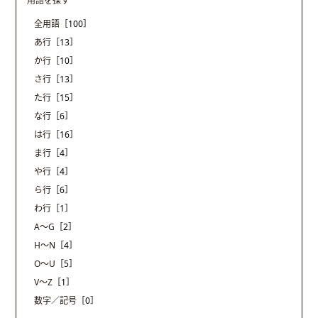
用語を探す
全用語
［100］
あ行
［13］
か行
［10］
さ行
［13］
た行
［15］
な行
［6］
は行
［16］
ま行
［4］
や行
［4］
ら行
［6］
わ行
［1］
A〜G
［2］
H〜N
［4］
O〜U
［5］
V〜Z
［1］
数字／記号
［0］