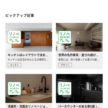
ピックアップ記事
キッチンはレイアウトで決まる。後悔しないための考え方と選び方
世界の名作家具｜愛され続ける理由と一生モノとの出会い方
キッチンは生活の中心となる場所だからこそ、家の中のどこに置..
家具には、何十年経っても愛され続ける「名作」と呼ばれるもの..
キッチン
デザイン
洗面所・洗面台リノベーションの事例と間取りアイデア
バーカウンターのある家5選 | 日常に馴染む“距離の近い”キッチンとは