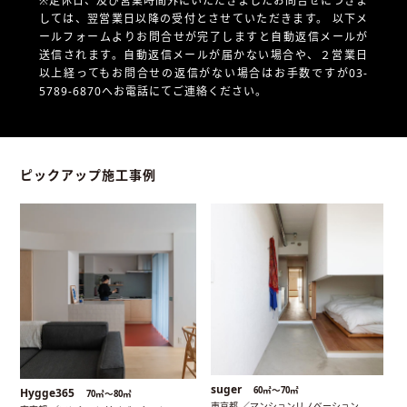
※定休日、及び営業時間外にいただきましたお問合せにつきま
しては、翌営業日以降の受付とさせていただきます。
以下メ
ールフォームよりお問合せが完了しますと自動返信メールが
送信されます。自動返信メールが届かない場合や、
２営業日
以上経ってもお問合せの返信がない場合はお手数ですが03-
5789-6870へお電話にてご連絡ください。
ピックアップ施工事例
suger
60㎡〜70㎡
Hygge365
70㎡〜80㎡
東京都 ／マンションリノベーション