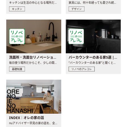
キッチンは生活の中心となる場所だからこそ、家の中のどこに置..
家具には、何十年経っても愛され続ける「名作」と呼ばれるもの..
キッチン
デザイン
洗面所・洗面台リノベーションの事例と間取りアイデア
バーカウンターのある家5選 | 日常に馴染む“距離の近い”キッチンとは
毎日使う場所だからこそ、少しの間取りの工夫や素材の選び方で..
“バーカウンターのある家”と聞くと、少し特別な、大人のための..
基礎知識
リノベのアレコレ
INDEX｜オレの家の話
nuアドバイザー早見の家の話を、全4話でお届け。リノベーションを..