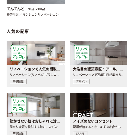
てんてんと
90㎡〜100㎡
神奈川県 ／マンションリノベーション
人気の記事
リノベーションで人気の間取りとは？トレンドの間取りと実例を徹底解説
大注目の建築意匠・アール。人気の理由と空間に取り入れるポイント
リノベーション(リノベ)のプランニングで一番最初に決めるのは..
リノベーションで近年注目が集まる建築意匠の一つであるアール..
基礎知識
デザイン
動かせない柱はおしゃれに活用！柱を魅せるリノベーション(リノベ)4選
ノイズのないコンセント
間取り変更を検討する際に、たびたび皆さんの頭を悩ませる動か..
現場が始まるとき、まず向き合うものの一つがコンセントです..
基礎知識
CRAFT