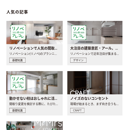
人気の記事
リノベーションで人気の間取りとは？トレンドの間取りと実例を徹底解説
大注目の建築意匠・アール。人気の理由と空間に取り入れるポイント
リノベーション(リノベ)のプランニングで一番最初に決めるのは..
リノベーションで近年注目が集まる建築意匠の一つであるアール..
基礎知識
デザイン
動かせない柱はおしゃれに活用！柱を魅せるリノベーション(リノベ)4選
ノイズのないコンセント
間取り変更を検討する際に、たびたび皆さんの頭を悩ませる動か..
現場が始まるとき、まず向き合うものの一つがコンセントです..
基礎知識
CRAFT