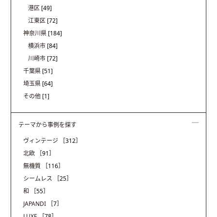
港区
[49]
江東区
[72]
神奈川県
[184]
横浜市
[84]
川崎市
[72]
千葉県
[51]
埼玉県
[64]
その他
[1]
テーマから事例を探す
ヴィンテージ
［312］
北欧
［91］
無機質
［116］
シームレス
［25］
和
［55］
JAPANDI
［7］
LUXE
［78］