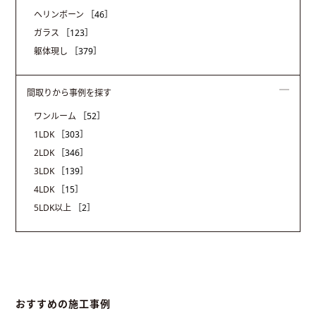
ヘリンボーン
［46］
ガラス
［123］
躯体現し
［379］
間取りから事例を探す
ワンルーム
［52］
1LDK
［303］
2LDK
［346］
3LDK
［139］
4LDK
［15］
5LDK以上
［2］
おすすめの施工事例