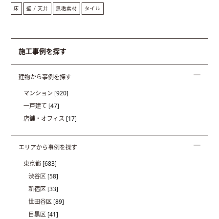
床
壁 / 天井
無垢素材
タイル
施工事例を探す
建物から事例を探す
マンション
[920]
一戸建て
[47]
店舗・オフィス
[17]
エリアから事例を探す
東京都
[683]
渋谷区
[58]
新宿区
[33]
世田谷区
[89]
目黒区
[41]