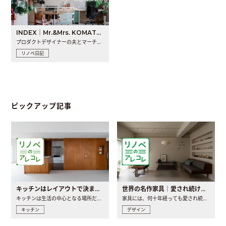
INDEX｜Mr.&Mrs. KOMATSU renovation diary
プロダクトデザイナーの夫とマーチャンダイザーの妻が、夫婦で..
リノベ日記
ピックアップ記事
キッチンはレイアウトで決まる。後悔しないための考え方と選び方
世界の名作家具｜愛され続ける理由と一生モノとの出会い方
キッチンは生活の中心となる場所だからこそ、家の中のどこに置..
家具には、何十年経っても愛され続ける「名作」と呼ばれるもの..
キッチン
デザイン