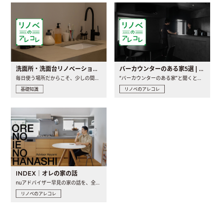
洗面所・洗面台リノベーションの事例と間取りアイデア
バーカウンターのある家5選 | 日常に馴染む“距離の近い”キッチンとは
毎日使う場所だからこそ、少しの間取りの工夫や素材の選び方で..
“バーカウンターのある家”と聞くと、少し特別な、大人のための..
基礎知識
リノベのアレコレ
INDEX｜オレの家の話
nuアドバイザー早見の家の話を、全4話でお届け。リノベーションを..
リノベのアレコレ