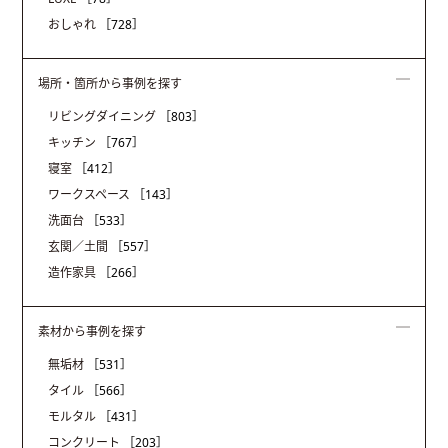
おしゃれ
［728］
場所・箇所から事例を探す
リビングダイニング
［803］
キッチン
［767］
寝室
［412］
ワークスペース
［143］
洗面台
［533］
玄関／土間
［557］
造作家具
［266］
素材から事例を探す
無垢材
［531］
タイル
［566］
モルタル
［431］
コンクリート
［203］