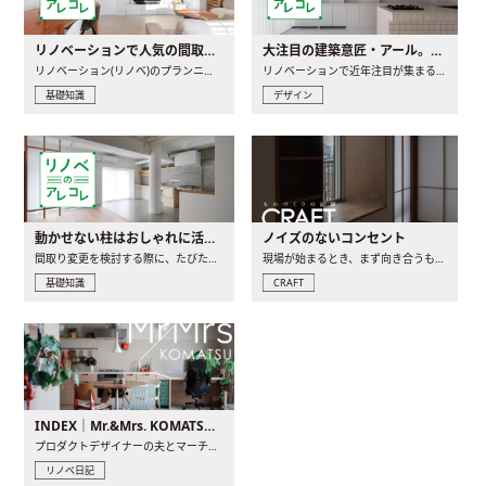
リノベーションで人気の間取りとは？トレンドの間取りと実例を徹底解説
大注目の建築意匠・アール。人気の理由と空間に取り入れるポイント
リノベーション(リノベ)のプランニングで一番最初に決めるのは..
リノベーションで近年注目が集まる建築意匠の一つであるアール..
基礎知識
デザイン
動かせない柱はおしゃれに活用！柱を魅せるリノベーション(リノベ)4選
ノイズのないコンセント
間取り変更を検討する際に、たびたび皆さんの頭を悩ませる動か..
現場が始まるとき、まず向き合うものの一つがコンセントです..
基礎知識
CRAFT
INDEX｜Mr.&Mrs. KOMATSU renovation diary
プロダクトデザイナーの夫とマーチャンダイザーの妻が、夫婦で..
リノベ日記