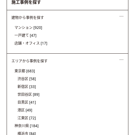
施工事例を探す
建物から事例を探す
マンション
[920]
一戸建て
[47]
店舗・オフィス
[17]
エリアから事例を探す
東京都
[683]
渋谷区
[58]
新宿区
[33]
世田谷区
[89]
目黒区
[41]
港区
[49]
江東区
[72]
神奈川県
[184]
横浜市
[84]