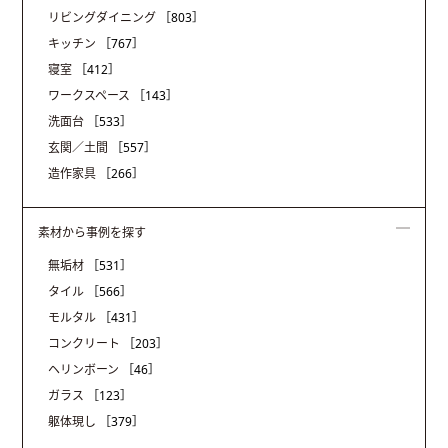
リビングダイニング
［803］
キッチン
［767］
寝室
［412］
ワークスペース
［143］
洗面台
［533］
玄関／土間
［557］
造作家具
［266］
素材から事例を探す
無垢材
［531］
タイル
［566］
モルタル
［431］
コンクリート
［203］
ヘリンボーン
［46］
ガラス
［123］
躯体現し
［379］