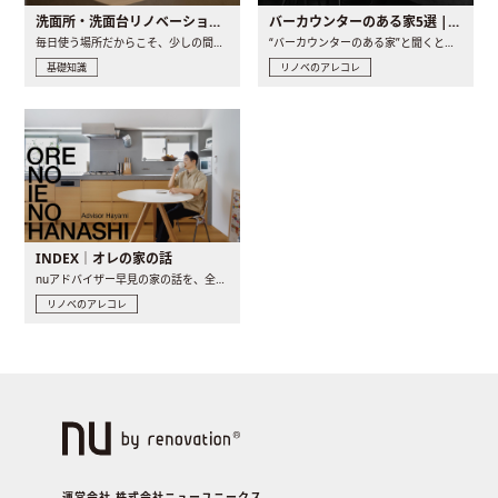
洗面所・洗面台リノベーションの事例と間取りアイデア
バーカウンターのある家5選 | 日常に馴染む“距離の近い”キッチンとは
毎日使う場所だからこそ、少しの間取りの工夫や素材の選び方で..
“バーカウンターのある家”と聞くと、少し特別な、大人のための..
基礎知識
リノベのアレコレ
INDEX｜オレの家の話
nuアドバイザー早見の家の話を、全4話でお届け。リノベーションを..
リノベのアレコレ
運営会社 株式会社ニューユニークス