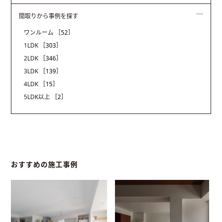
間取りから事例を探す
ワンルーム
［52］
1LDK
［303］
2LDK
［346］
3LDK
［139］
4LDK
［15］
5LDK以上
［2］
おすすめの施工事例