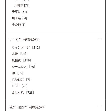
川崎市
[72]
千葉県
[51]
埼玉県
[64]
その他
[1]
テーマから事例を探す
ヴィンテージ
［312］
北欧
［91］
無機質
［116］
シームレス
［25］
和
［55］
JAPANDI
［7］
LUXE
［78］
おしゃれ
［728］
場所・箇所から事例を探す