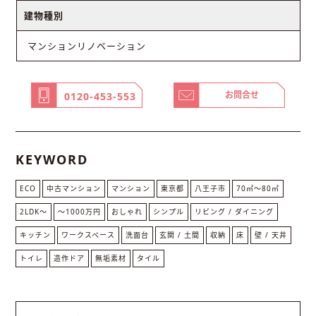
建物種別
マンションリノベーション
お問合せ
0120-453-553
KEYWORD
ECO
中古マンション
マンション
東京都
八王子市
70㎡〜80㎡
2LDK〜
〜1000万円
おしゃれ
シンプル
リビング / ダイニング
キッチン
ワークスペース
洗面台
玄関 / 土間
収納
床
壁 / 天井
トイレ
造作ドア
無垢素材
タイル