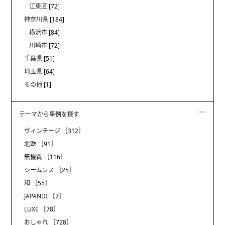
江東区
[72]
神奈川県
[184]
横浜市
[84]
川崎市
[72]
千葉県
[51]
埼玉県
[64]
その他
[1]
テーマから事例を探す
ヴィンテージ
［312］
北欧
［91］
無機質
［116］
シームレス
［25］
和
［55］
JAPANDI
［7］
LUXE
［78］
おしゃれ
［728］