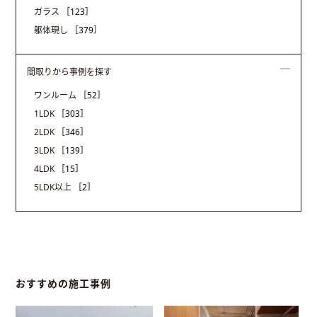
ガラス
［123］
躯体現し
［379］
間取りから事例を探す
ワンルーム
［52］
1LDK
［303］
2LDK
［346］
3LDK
［139］
4LDK
［15］
5LDK以上
［2］
おすすめの施工事例