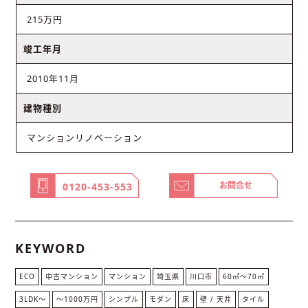
215万円
竣工年月
2010年11月
建物種別
マンションリノベーション
お問合せ
0120-453-553
KEYWORD
ECO
中古マンション
マンション
埼玉県
川口市
60㎡〜70㎡
3LDK〜
〜1000万円
シンプル
モダン
床
壁 / 天井
タイル