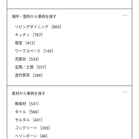
場所・箇所から事例を探す
リビングダイニング
［803］
キッチン
［767］
寝室
［412］
ワークスペース
［143］
洗面台
［533］
玄関／土間
［557］
造作家具
［266］
素材から事例を探す
無垢材
［531］
タイル
［566］
モルタル
［431］
コンクリート
［203］
ヘリンボーン
［46］