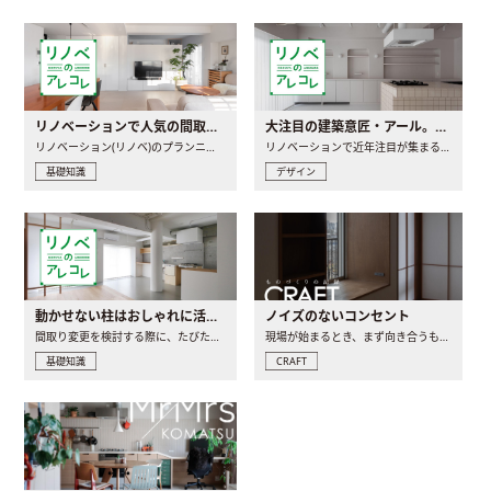
リノベーションで人気の間取りとは？トレンドの間取りと実例を徹底解説
大注目の建築意匠・アール。人気の理由と空間に取り入れるポイント
リノベーション(リノベ)のプランニングで一番最初に決めるのは..
リノベーションで近年注目が集まる建築意匠の一つであるアール..
基礎知識
デザイン
動かせない柱はおしゃれに活用！柱を魅せるリノベーション(リノベ)4選
ノイズのないコンセント
間取り変更を検討する際に、たびたび皆さんの頭を悩ませる動か..
現場が始まるとき、まず向き合うものの一つがコンセントです..
基礎知識
CRAFT