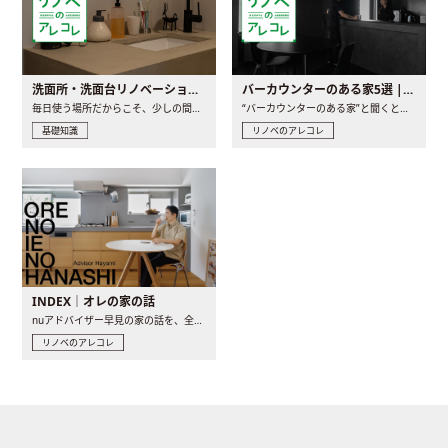
洗面所・洗面台リノベーションの事例と間取りアイデア
バーカウンターのある家5選 | 日常に馴染む“距離の近い”キッチンとは
毎日使う場所だからこそ、少しの間取りの工夫や素材の選び方で..
“バーカウンターのある家”と聞くと、少し特別な、大人のための..
基礎知識
リノベのアレコレ
INDEX｜オレの家の話
nuアドバイザー早見の家の話を、全4話でお届け。リノベーションを..
リノベのアレコレ