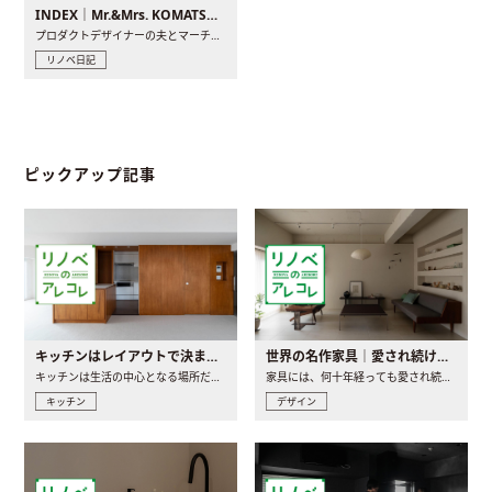
INDEX｜Mr.&Mrs. KOMATSU renovation diary
プロダクトデザイナーの夫とマーチャンダイザーの妻が、夫婦で..
リノベ日記
ピックアップ記事
キッチンはレイアウトで決まる。後悔しないための考え方と選び方
世界の名作家具｜愛され続ける理由と一生モノとの出会い方
キッチンは生活の中心となる場所だからこそ、家の中のどこに置..
家具には、何十年経っても愛され続ける「名作」と呼ばれるもの..
キッチン
デザイン