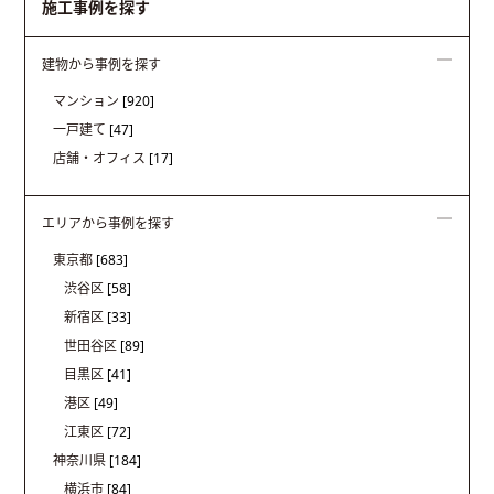
施工事例を探す
建物から事例を探す
マンション
[920]
一戸建て
[47]
店舗・オフィス
[17]
エリアから事例を探す
東京都
[683]
渋谷区
[58]
新宿区
[33]
世田谷区
[89]
目黒区
[41]
港区
[49]
江東区
[72]
神奈川県
[184]
横浜市
[84]