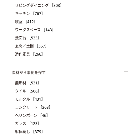
リビングダイニング
［803］
キッチン
［767］
寝室
［412］
ワークスペース
［143］
洗面台
［533］
玄関／土間
［557］
造作家具
［266］
素材から事例を探す
無垢材
［531］
タイル
［566］
モルタル
［431］
コンクリート
［203］
ヘリンボーン
［46］
ガラス
［123］
躯体現し
［379］