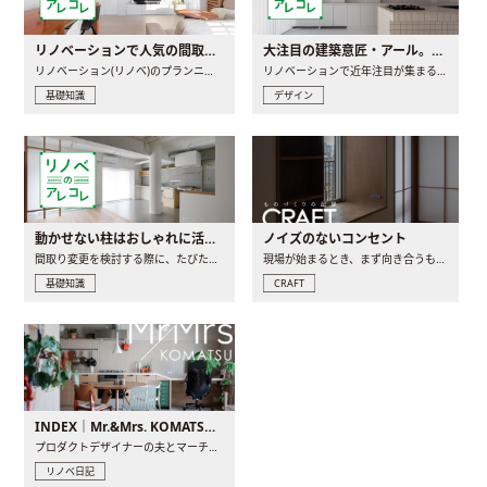
リノベーションで人気の間取りとは？トレンドの間取りと実例を徹底解説
大注目の建築意匠・アール。人気の理由と空間に取り入れるポイント
リノベーション(リノベ)のプランニングで一番最初に決めるのは..
リノベーションで近年注目が集まる建築意匠の一つであるアール..
基礎知識
デザイン
動かせない柱はおしゃれに活用！柱を魅せるリノベーション(リノベ)4選
ノイズのないコンセント
間取り変更を検討する際に、たびたび皆さんの頭を悩ませる動か..
現場が始まるとき、まず向き合うものの一つがコンセントです..
基礎知識
CRAFT
INDEX｜Mr.&Mrs. KOMATSU renovation diary
プロダクトデザイナーの夫とマーチャンダイザーの妻が、夫婦で..
リノベ日記