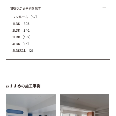
間取りから事例を探す
ワンルーム
［52］
1LDK
［303］
2LDK
［346］
3LDK
［139］
4LDK
［15］
5LDK以上
［2］
おすすめの施工事例