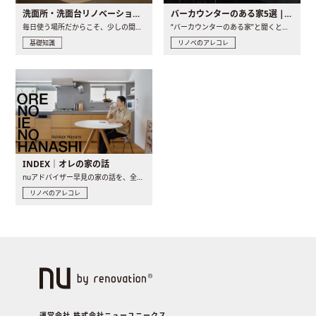
洗面所・洗面台リノベーションの事例と間取りアイデア
バーカウンターのある家5選 | 日常に馴染む“距離の近い”キッチンとは
毎日使う場所だからこそ、少しの間取りの工夫や素材の選び方で..
“バーカウンターのある家”と聞くと、少し特別な、大人のための..
基礎知識
リノベのアレコレ
INDEX｜オレの家の話
nuアドバイザー早見の家の話を、全4話でお届け。リノベーションを..
リノベのアレコレ
運営会社 株式会社ニューユニークス