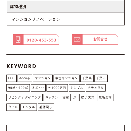
建物種別
マンションリノベーション
お問合せ
0120-453-553
KEYWORD
ECO
decoる
マンション
中古マンション
千葉県
千葉市
90㎡〜100㎡
3LDK〜
〜1000万円
シンプル
ナチュラル
リビング / ダイニング
キッチン
寝室
床
壁 / 天井
無垢素材
タイル
モルタル
躯体現し