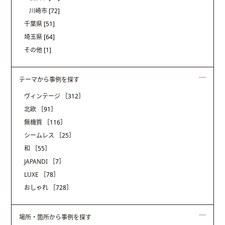
川崎市
[72]
千葉県
[51]
埼玉県
[64]
その他
[1]
テーマから事例を探す
ヴィンテージ
［312］
北欧
［91］
無機質
［116］
シームレス
［25］
和
［55］
JAPANDI
［7］
LUXE
［78］
おしゃれ
［728］
場所・箇所から事例を探す