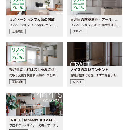
リノベーションで人気の間取りとは？トレンドの間取りと実例を徹底解説
大注目の建築意匠・アール。人気の理由と空間に取り入れるポイント
リノベーション(リノベ)のプランニングで一番最初に決めるのは..
リノベーションで近年注目が集まる建築意匠の一つであるアール..
基礎知識
デザイン
動かせない柱はおしゃれに活用！柱を魅せるリノベーション(リノベ)4選
ノイズのないコンセント
間取り変更を検討する際に、たびたび皆さんの頭を悩ませる動か..
現場が始まるとき、まず向き合うものの一つがコンセントです..
基礎知識
CRAFT
INDEX｜Mr.&Mrs. KOMATSU renovation diary
プロダクトデザイナーの夫とマーチャンダイザーの妻が、夫婦で..