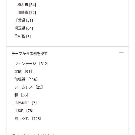
横浜市
[84]
川崎市
[72]
千葉県
[51]
埼玉県
[64]
その他
[1]
テーマから事例を探す
ヴィンテージ
［312］
北欧
［91］
無機質
［116］
シームレス
［25］
和
［55］
JAPANDI
［7］
LUXE
［78］
おしゃれ
［728］