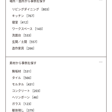
場所・箇所から事例を探す
リビングダイニング
［803］
キッチン
［767］
寝室
［412］
ワークスペース
［143］
洗面台
［533］
玄関／土間
［557］
造作家具
［266］
素材から事例を探す
無垢材
［531］
タイル
［566］
モルタル
［431］
コンクリート
［203］
ヘリンボーン
［46］
ガラス
［123］
躯体現し
［379］