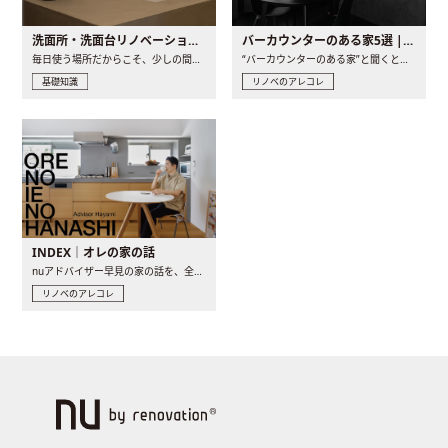
洗面所・洗面台リノベーションの事例と間取りアイデア
バーカウンターのある家5選 | 日常に馴染む“距離の近い”キッチンとは
毎日使う場所だからこそ、少しの間取りの工夫や素材の選び方で..
“バーカウンターのある家”と聞くと、少し特別な、大人のための..
基礎知識
リノベのアレコレ
INDEX｜オレの家の話
nuアドバイザー早見の家の話を、全4話でお届け。リノベーションを..
リノベのアレコレ