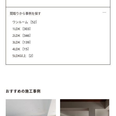
間取りから事例を探す
ワンルーム
［52］
1LDK
［303］
2LDK
［346］
3LDK
［139］
4LDK
［15］
5LDK以上
［2］
おすすめの施工事例