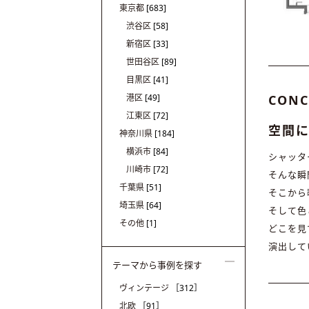
東京都
[683]
渋谷区
[58]
新宿区
[33]
世田谷区
[89]
目黒区
[41]
港区
[49]
CONC
江東区
[72]
空間
神奈川県
[184]
横浜市
[84]
シャッタ
川崎市
[72]
そんな瞬
千葉県
[51]
そこから
埼玉県
[64]
そして色
その他
[1]
どこを見
演出して
テーマから事例を探す
ヴィンテージ
［312］
北欧
［91］