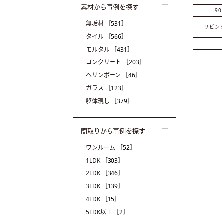
素材から事例を探す
9
無垢材
［531］
リビン
タイル
［566］
モルタル
［431］
コンクリート
［203］
ヘリンボーン
［46］
ガラス
［123］
躯体現し
［379］
間取りから事例を探す
ワンルーム
［52］
1LDK
［303］
2LDK
［346］
3LDK
［139］
4LDK
［15］
5LDK以上
［2］