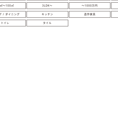
0㎡〜100㎡
3LDK〜
〜1000万円
グ / ダイニング
キッチン
造作家具
トイレ
タイル