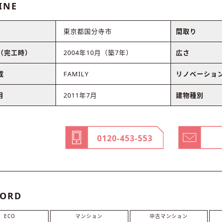
INE
東京都国分寺市
間取り
（完工時）
2004年10月（築7年）
広さ
成
FAMILY
リノベーショ
月
2011年7月
建物種別
0120-453-553
ORD
ECO
マンション
中古マンション