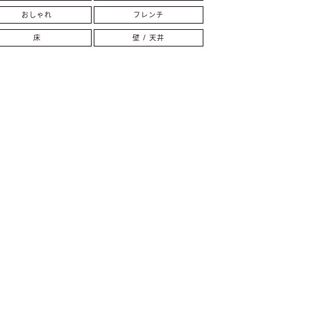
おしゃれ
フレンチ
床
壁 / 天井