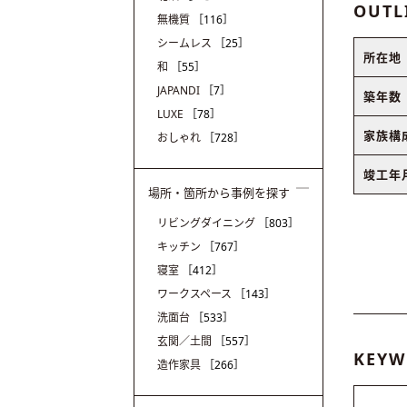
OUTL
無機質
［116］
シームレス
［25］
所在地
和
［55］
JAPANDI
［7］
築年数
LUXE
［78］
家族構
おしゃれ
［728］
竣工年
場所・箇所から事例を探す
リビングダイニング
［803］
キッチン
［767］
寝室
［412］
ワークスペース
［143］
洗面台
［533］
玄関／土間
［557］
KEYW
造作家具
［266］