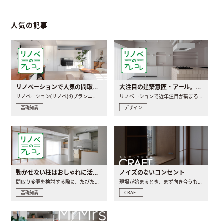
人気の記事
リノベーションで人気の間取りとは？トレンドの間取りと実例を徹底解説
大注目の建築意匠・アール。人気の理由と空間に取り入れるポイント
リノベーション(リノベ)のプランニングで一番最初に決めるのは..
リノベーションで近年注目が集まる建築意匠の一つであるアール..
基礎知識
デザイン
動かせない柱はおしゃれに活用！柱を魅せるリノベーション(リノベ)4選
ノイズのないコンセント
間取り変更を検討する際に、たびたび皆さんの頭を悩ませる動か..
現場が始まるとき、まず向き合うものの一つがコンセントです..
基礎知識
CRAFT