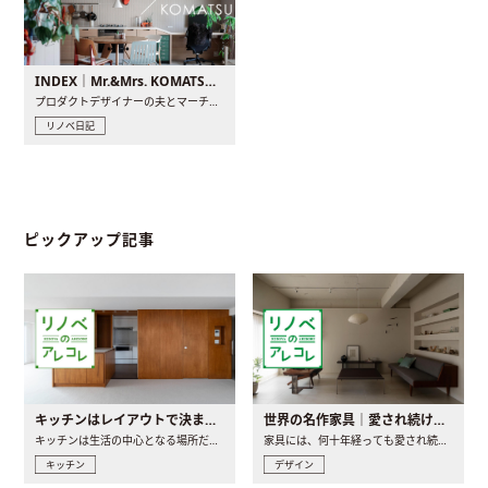
INDEX｜Mr.&Mrs. KOMATSU renovation diary
プロダクトデザイナーの夫とマーチャンダイザーの妻が、夫婦で..
リノベ日記
ピックアップ記事
キッチンはレイアウトで決まる。後悔しないための考え方と選び方
世界の名作家具｜愛され続ける理由と一生モノとの出会い方
キッチンは生活の中心となる場所だからこそ、家の中のどこに置..
家具には、何十年経っても愛され続ける「名作」と呼ばれるもの..
キッチン
デザイン