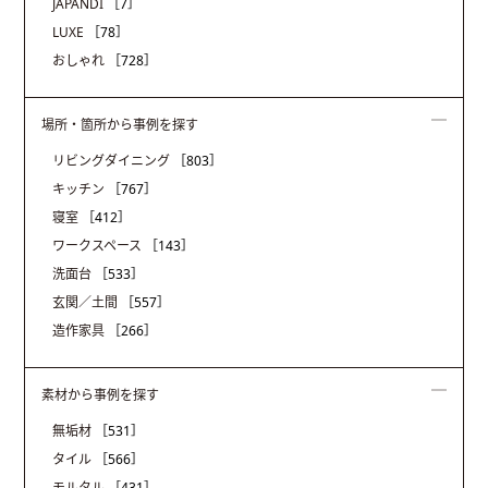
JAPANDI
［7］
LUXE
［78］
おしゃれ
［728］
場所・箇所から事例を探す
リビングダイニング
［803］
キッチン
［767］
寝室
［412］
ワークスペース
［143］
洗面台
［533］
玄関／土間
［557］
造作家具
［266］
素材から事例を探す
無垢材
［531］
タイル
［566］
モルタル
［431］