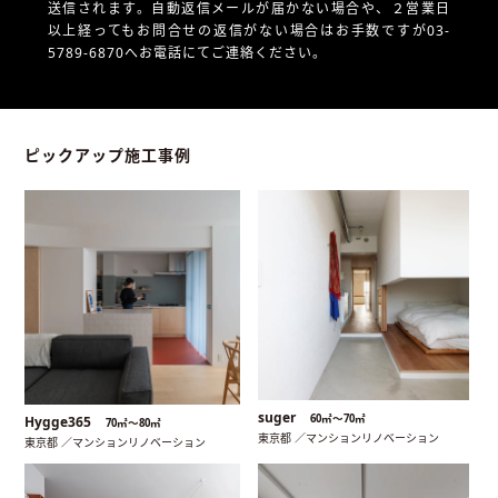
送信されます。自動返信メールが届かない場合や、
２営業日
以上経ってもお問合せの返信がない場合はお手数ですが03-
5789-6870へお電話にてご連絡ください。
ピックアップ施工事例
suger
60㎡〜70㎡
Hygge365
70㎡〜80㎡
東京都 ／マンションリノベーション
東京都 ／マンションリノベーション