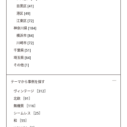
目黒区
[41]
港区
[49]
江東区
[72]
神奈川県
[184]
横浜市
[84]
川崎市
[72]
千葉県
[51]
埼玉県
[64]
その他
[1]
テーマから事例を探す
ヴィンテージ
［312］
北欧
［91］
無機質
［116］
シームレス
［25］
和
［55］