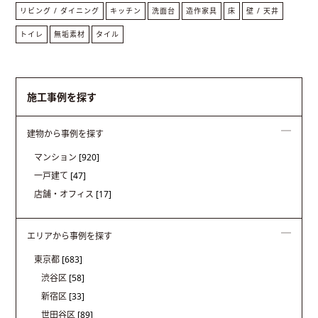
リビング / ダイニング
キッチン
洗面台
造作家具
床
壁 / 天井
トイレ
無垢素材
タイル
施工事例を探す
建物から事例を探す
マンション
[920]
一戸建て
[47]
店舗・オフィス
[17]
エリアから事例を探す
東京都
[683]
渋谷区
[58]
新宿区
[33]
世田谷区
[89]