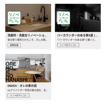
洗面所・洗面台リノベーションの事例と間取りアイデア
バーカウンターのある家5選 | 日常に馴染む“距離の近い”キッチンとは
毎日使う場所だからこそ、少しの間取りの工夫や素材の選び方で..
“バーカウンターのある家”と聞くと、少し特別な、大人のための..
基礎知識
リノベのアレコレ
INDEX｜オレの家の話
nuアドバイザー早見の家の話を、全4話でお届け。リノベーションを..
リノベのアレコレ