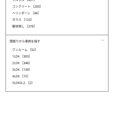
コンクリート
［203］
ヘリンボーン
［46］
ガラス
［123］
躯体現し
［379］
間取りから事例を探す
ワンルーム
［52］
1LDK
［303］
2LDK
［346］
3LDK
［139］
4LDK
［15］
5LDK以上
［2］