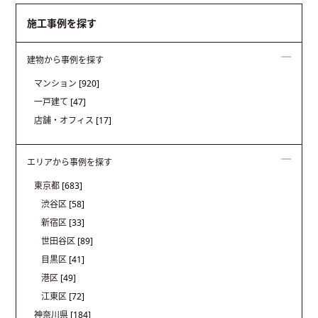
施工事例を探す
建物から事例を探す
マンション
[920]
一戸建て
[47]
店舗・オフィス
[17]
エリアから事例を探す
東京都
[683]
渋谷区
[58]
新宿区
[33]
世田谷区
[89]
目黒区
[41]
港区
[49]
江東区
[72]
神奈川県
[184]