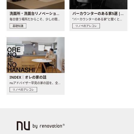
洗面所・洗面台リノベーションの事例と間取りアイデア
バーカウンターのある家5選 | 日常に馴染む“距離の近い”キッチンとは
毎日使う場所だからこそ、少しの間取りの工夫や素材の選び方で..
“バーカウンターのある家”と聞くと、少し特別な、大人のための..
基礎知識
リノベのアレコレ
INDEX｜オレの家の話
nuアドバイザー早見の家の話を、全4話でお届け。リノベーションを..
リノベのアレコレ