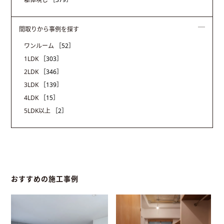
間取りから事例を探す
ワンルーム
［52］
1LDK
［303］
2LDK
［346］
3LDK
［139］
4LDK
［15］
5LDK以上
［2］
おすすめの施工事例