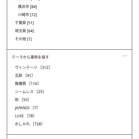
横浜市
[84]
川崎市
[72]
千葉県
[51]
埼玉県
[64]
その他
[1]
テーマから事例を探す
ヴィンテージ
［312］
北欧
［91］
無機質
［116］
シームレス
［25］
和
［55］
JAPANDI
［7］
LUXE
［78］
おしゃれ
［728］