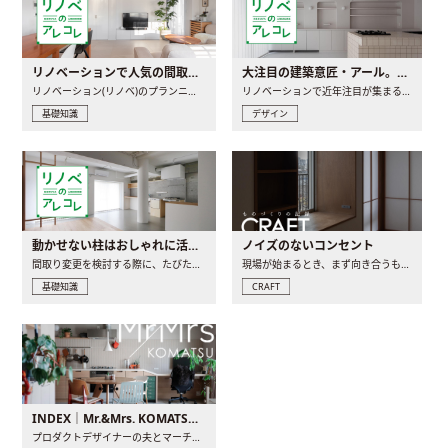
リノベーションで人気の間取りとは？トレンドの間取りと実例を徹底解説
大注目の建築意匠・アール。人気の理由と空間に取り入れるポイント
リノベーション(リノベ)のプランニングで一番最初に決めるのは..
リノベーションで近年注目が集まる建築意匠の一つであるアール..
基礎知識
デザイン
動かせない柱はおしゃれに活用！柱を魅せるリノベーション(リノベ)4選
ノイズのないコンセント
間取り変更を検討する際に、たびたび皆さんの頭を悩ませる動か..
現場が始まるとき、まず向き合うものの一つがコンセントです..
基礎知識
CRAFT
INDEX｜Mr.&Mrs. KOMATSU renovation diary
プロダクトデザイナーの夫とマーチャンダイザーの妻が、夫婦で..