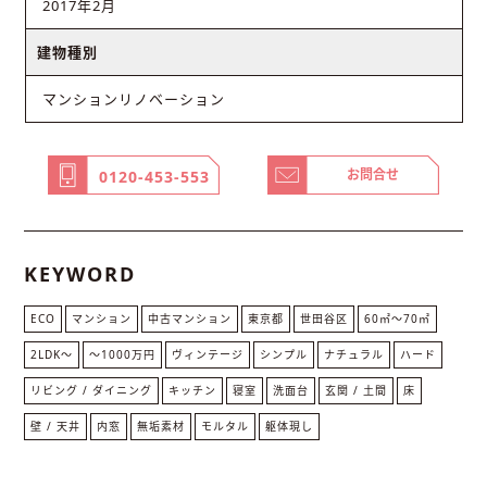
2017年2月
建物種別
マンションリノベーション
お問合せ
0120-453-553
KEYWORD
ECO
マンション
中古マンション
東京都
世田谷区
60㎡〜70㎡
2LDK〜
〜1000万円
ヴィンテージ
シンプル
ナチュラル
ハード
リビング / ダイニング
キッチン
寝室
洗面台
玄関 / 土間
床
壁 / 天井
内窓
無垢素材
モルタル
躯体現し