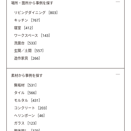
場所・箇所から事例を探す
リビングダイニング
［803］
キッチン
［767］
寝室
［412］
ワークスペース
［143］
洗面台
［533］
玄関／土間
［557］
造作家具
［266］
素材から事例を探す
無垢材
［531］
タイル
［566］
モルタル
［431］
コンクリート
［203］
ヘリンボーン
［46］
ガラス
［123］
躯体現し
［379］