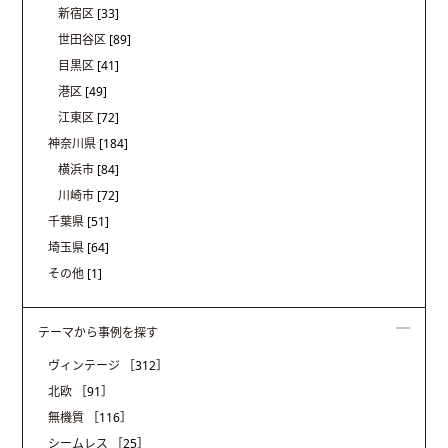
新宿区
[33]
世田谷区
[89]
目黒区
[41]
港区
[49]
江東区
[72]
神奈川県
[184]
横浜市
[84]
川崎市
[72]
千葉県
[51]
埼玉県
[64]
その他
[1]
テーマから事例を探す
ヴィンテージ
［312］
北欧
［91］
無機質
［116］
シームレス
［25］