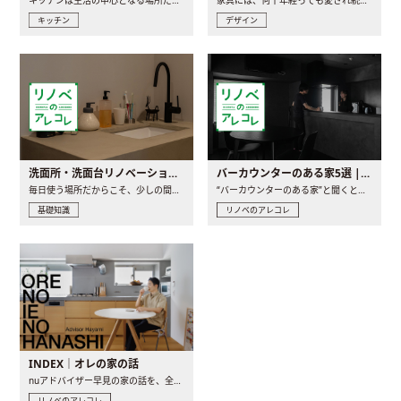
キッチン
デザイン
洗面所・洗面台リノベーションの事例と間取りアイデア
バーカウンターのある家5選 | 日常に馴染む“距離の近い”キッチンとは
毎日使う場所だからこそ、少しの間取りの工夫や素材の選び方で..
“バーカウンターのある家”と聞くと、少し特別な、大人のための..
基礎知識
リノベのアレコレ
INDEX｜オレの家の話
nuアドバイザー早見の家の話を、全4話でお届け。リノベーションを..
リノベのアレコレ