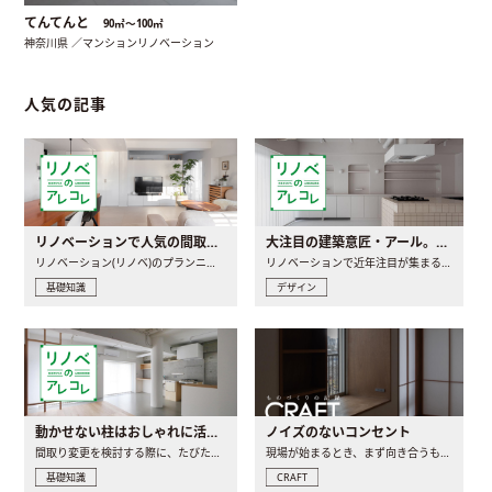
てんてんと
90㎡〜100㎡
神奈川県 ／マンションリノベーション
人気の記事
リノベーションで人気の間取りとは？トレンドの間取りと実例を徹底解説
大注目の建築意匠・アール。人気の理由と空間に取り入れるポイント
リノベーション(リノベ)のプランニングで一番最初に決めるのは..
リノベーションで近年注目が集まる建築意匠の一つであるアール..
基礎知識
デザイン
動かせない柱はおしゃれに活用！柱を魅せるリノベーション(リノベ)4選
ノイズのないコンセント
間取り変更を検討する際に、たびたび皆さんの頭を悩ませる動か..
現場が始まるとき、まず向き合うものの一つがコンセントです..
基礎知識
CRAFT