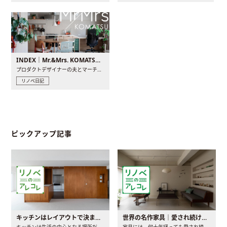
INDEX｜Mr.&Mrs. KOMATSU renovation diary
プロダクトデザイナーの夫とマーチャンダイザーの妻が、夫婦で..
リノベ日記
ピックアップ記事
キッチンはレイアウトで決まる。後悔しないための考え方と選び方
世界の名作家具｜愛され続ける理由と一生モノとの出会い方
キッチンは生活の中心となる場所だからこそ、家の中のどこに置..
家具には、何十年経っても愛され続ける「名作」と呼ばれるもの..