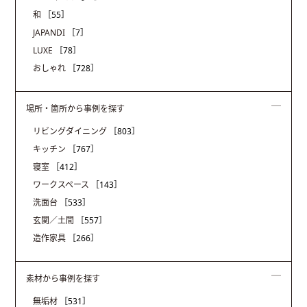
和
［55］
JAPANDI
［7］
LUXE
［78］
おしゃれ
［728］
場所・箇所から事例を探す
リビングダイニング
［803］
キッチン
［767］
寝室
［412］
ワークスペース
［143］
洗面台
［533］
玄関／土間
［557］
造作家具
［266］
素材から事例を探す
無垢材
［531］