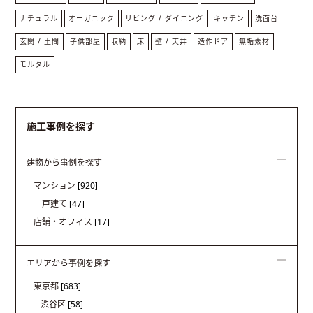
ナチュラル
オーガニック
リビング / ダイニング
キッチン
洗面台
玄関 / 土間
子供部屋
収納
床
壁 / 天井
造作ドア
無垢素材
モルタル
施工事例を探す
建物から事例を探す
マンション
[920]
一戸建て
[47]
店舗・オフィス
[17]
エリアから事例を探す
東京都
[683]
渋谷区
[58]