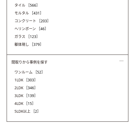
タイル
［566］
モルタル
［431］
コンクリート
［203］
ヘリンボーン
［46］
ガラス
［123］
躯体現し
［379］
間取りから事例を探す
ワンルーム
［52］
1LDK
［303］
2LDK
［346］
3LDK
［139］
4LDK
［15］
5LDK以上
［2］