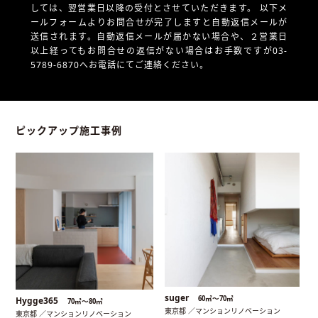
しては、翌営業日以降の受付とさせていただきます。
以下メ
ールフォームよりお問合せが完了しますと自動返信メールが
送信されます。自動返信メールが届かない場合や、
２営業日
以上経ってもお問合せの返信がない場合はお手数ですが03-
5789-6870へお電話にてご連絡ください。
ピックアップ施工事例
suger
60㎡〜70㎡
Hygge365
70㎡〜80㎡
東京都 ／マンションリノベーション
東京都 ／マンションリノベーション