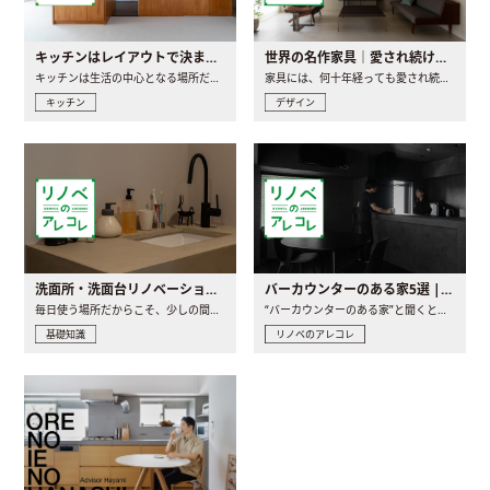
キッチンはレイアウトで決まる。後悔しないための考え方と選び方
世界の名作家具｜愛され続ける理由と一生モノとの出会い方
キッチンは生活の中心となる場所だからこそ、家の中のどこに置..
家具には、何十年経っても愛され続ける「名作」と呼ばれるもの..
キッチン
デザイン
洗面所・洗面台リノベーションの事例と間取りアイデア
バーカウンターのある家5選 | 日常に馴染む“距離の近い”キッチンとは
毎日使う場所だからこそ、少しの間取りの工夫や素材の選び方で..
“バーカウンターのある家”と聞くと、少し特別な、大人のための..
基礎知識
リノベのアレコレ