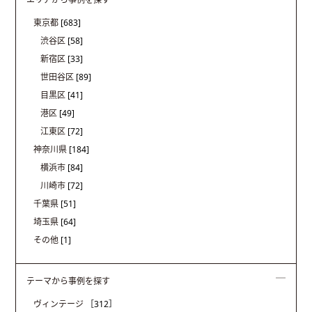
東京都
[683]
渋谷区
[58]
新宿区
[33]
世田谷区
[89]
目黒区
[41]
港区
[49]
江東区
[72]
神奈川県
[184]
横浜市
[84]
川崎市
[72]
千葉県
[51]
埼玉県
[64]
その他
[1]
テーマから事例を探す
ヴィンテージ
［312］