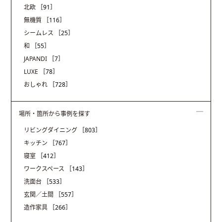
北欧
［91］
無機質
［116］
シームレス
［25］
和
［55］
JAPANDI
［7］
LUXE
［78］
おしゃれ
［728］
場所・箇所から事例を探す
リビングダイニング
［803］
キッチン
［767］
寝室
［412］
ワークスペース
［143］
洗面台
［533］
玄関／土間
［557］
造作家具
［266］