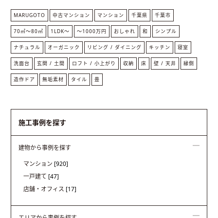
MARUGOTO
中古マンション
マンション
千葉県
千葉市
70㎡〜80㎡
1LDK〜
〜1000万円
おしゃれ
和
シンプル
ナチュラル
オーガニック
リビング / ダイニング
キッチン
寝室
洗面台
玄関 / 土間
ロフト / 小上がり
収納
床
壁 / 天井
縁側
造作ドア
無垢素材
タイル
畳
施工事例を探す
建物から事例を探す
マンション
[920]
一戸建て
[47]
店舗・オフィス
[17]
エリアから事例を探す