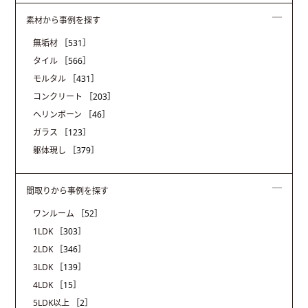
素材から事例を探す
無垢材
［531］
タイル
［566］
モルタル
［431］
コンクリート
［203］
ヘリンボーン
［46］
ガラス
［123］
躯体現し
［379］
間取りから事例を探す
ワンルーム
［52］
1LDK
［303］
2LDK
［346］
3LDK
［139］
4LDK
［15］
5LDK以上
［2］