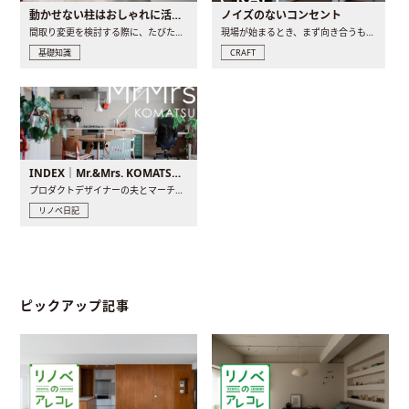
動かせない柱はおしゃれに活用！柱を魅せるリノベーション(リノベ)4選
ノイズのないコンセント
間取り変更を検討する際に、たびたび皆さんの頭を悩ませる動か..
現場が始まるとき、まず向き合うものの一つがコンセントです..
基礎知識
CRAFT
INDEX｜Mr.&Mrs. KOMATSU renovation diary
プロダクトデザイナーの夫とマーチャンダイザーの妻が、夫婦で..
リノベ日記
ピックアップ記事