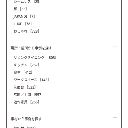
シームレス
［25］
和
［55］
JAPANDI
［7］
LUXE
［78］
おしゃれ
［728］
場所・箇所から事例を探す
リビングダイニング
［803］
キッチン
［767］
寝室
［412］
ワークスペース
［143］
洗面台
［533］
玄関／土間
［557］
造作家具
［266］
素材から事例を探す