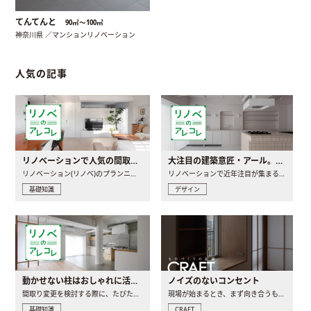
てんてんと
90㎡〜100㎡
神奈川県 ／マンションリノベーション
人気の記事
リノベーションで人気の間取りとは？トレンドの間取りと実例を徹底解説
大注目の建築意匠・アール。人気の理由と空間に取り入れるポイント
リノベーション(リノベ)のプランニングで一番最初に決めるのは..
リノベーションで近年注目が集まる建築意匠の一つであるアール..
基礎知識
デザイン
動かせない柱はおしゃれに活用！柱を魅せるリノベーション(リノベ)4選
ノイズのないコンセント
間取り変更を検討する際に、たびたび皆さんの頭を悩ませる動か..
現場が始まるとき、まず向き合うものの一つがコンセントです..
基礎知識
CRAFT