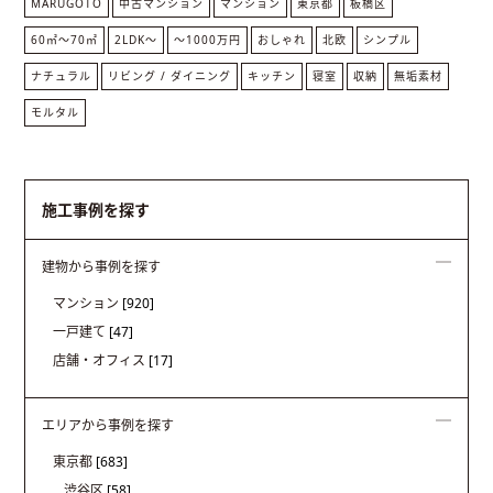
MARUGOTO
中古マンション
マンション
東京都
板橋区
60㎡〜70㎡
2LDK〜
〜1000万円
おしゃれ
北欧
シンプル
ナチュラル
リビング / ダイニング
キッチン
寝室
収納
無垢素材
モルタル
施工事例を探す
建物から事例を探す
マンション
[920]
一戸建て
[47]
店舗・オフィス
[17]
エリアから事例を探す
東京都
[683]
渋谷区
[58]