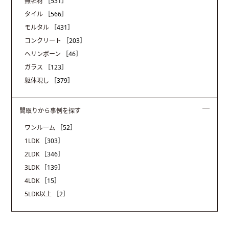
無垢材
［531］
タイル
［566］
モルタル
［431］
コンクリート
［203］
ヘリンボーン
［46］
ガラス
［123］
躯体現し
［379］
間取りから事例を探す
ワンルーム
［52］
1LDK
［303］
2LDK
［346］
3LDK
［139］
4LDK
［15］
5LDK以上
［2］