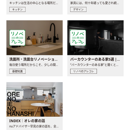
キッチンは生活の中心となる場所だからこそ、家の中のどこに置..
家具には、何十年経っても愛され続ける「名作」と呼ばれるもの..
キッチン
デザイン
洗面所・洗面台リノベーションの事例と間取りアイデア
バーカウンターのある家5選 | 日常に馴染む“距離の近い”キッチンとは
毎日使う場所だからこそ、少しの間取りの工夫や素材の選び方で..
“バーカウンターのある家”と聞くと、少し特別な、大人のための..
基礎知識
リノベのアレコレ
INDEX｜オレの家の話
nuアドバイザー早見の家の話を、全4話でお届け。リノベーションを..