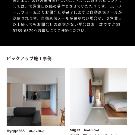
※定休日、及び営業時間外にいただきましたお問合せにつきま
しては、翌営業日以降の受付とさせていただきます。
以下メ
ールフォームよりお問合せが完了しますと自動返信メールが
送信されます。自動返信メールが届かない場合や、
２営業日
以上経ってもお問合せの返信がない場合はお手数ですが03-
5789-6870へお電話にてご連絡ください。
ピックアップ施工事例
suger
60㎡〜70㎡
Hygge365
70㎡〜80㎡