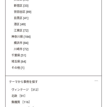
新宿区
[33]
世田谷区
[89]
目黒区
[41]
港区
[49]
江東区
[72]
神奈川県
[184]
横浜市
[84]
川崎市
[72]
千葉県
[51]
埼玉県
[64]
その他
[1]
テーマから事例を探す
ヴィンテージ
［312］
北欧
［91］
無機質
［116］