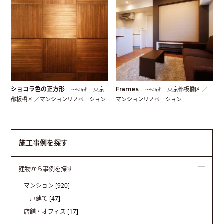
ショコラ色の正方形
東京
Frames
東京都板橋区 ／
〜50㎡
〜50㎡
都板橋区 ／マンションリノベーション
マンションリノベーション
施工事例を探す
建物から事例を探す
マンション
[920]
一戸建て
[47]
店舗・オフィス
[17]