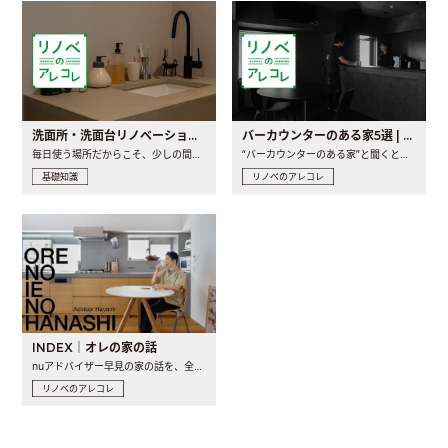
洗面所・洗面台リノベーションの事例と間取りアイデア
バーカウンターのある家5選 | 日常に馴染む“距離の近い”キッチンとは
毎日使う場所だからこそ、少しの間取りの工夫や素材の選び方で..
“バーカウンターのある家”と聞くと、少し特別な、大人のための..
基礎知識
リノベのアレコレ
INDEX｜オレの家の話
nuアドバイザー早見の家の話を、全4話でお届け。リノベーションを..
リノベのアレコレ