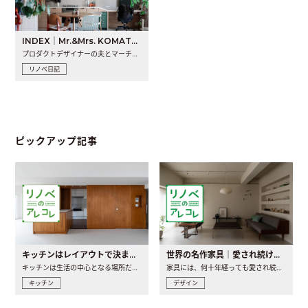
INDEX｜Mr.&Mrs. KOMATSU renovation diary
プロダクトデザイナーの夫とマーチャンダイザーの妻が、夫婦で..
リノベ日記
ピックアップ記事
キッチンはレイアウトで決まる。後悔しないための考え方と選び方
世界の名作家具｜愛され続ける理由と一生モノとの出会い方
キッチンは生活の中心となる場所だからこそ、家の中のどこに置..
家具には、何十年経っても愛され続ける「名作」と呼ばれるもの..
キッチン
デザイン