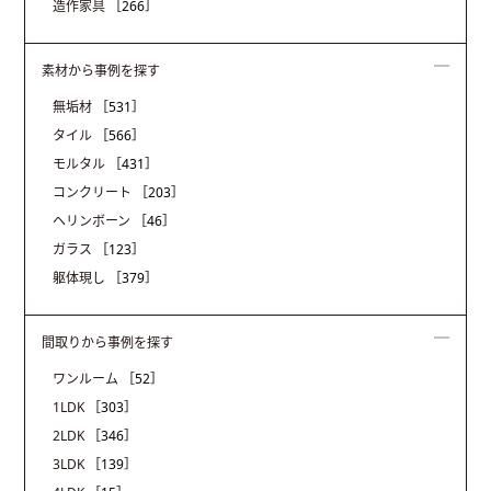
造作家具
［266］
素材から事例を探す
無垢材
［531］
タイル
［566］
モルタル
［431］
コンクリート
［203］
ヘリンボーン
［46］
ガラス
［123］
躯体現し
［379］
間取りから事例を探す
ワンルーム
［52］
1LDK
［303］
2LDK
［346］
3LDK
［139］