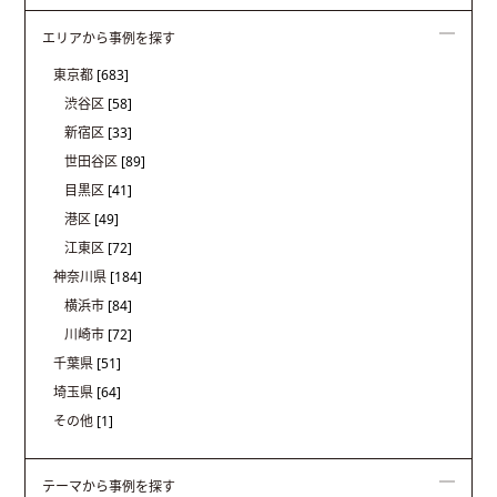
エリアから事例を探す
東京都
[683]
渋谷区
[58]
新宿区
[33]
世田谷区
[89]
目黒区
[41]
港区
[49]
江東区
[72]
神奈川県
[184]
横浜市
[84]
川崎市
[72]
千葉県
[51]
埼玉県
[64]
その他
[1]
テーマから事例を探す