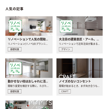
人気の記事
リノベーションで人気の間取りとは？トレンドの間取りと実例を徹底解説
大注目の建築意匠・アール。人気の理由と空間に取り入れるポイント
リノベーション(リノベ)のプランニングで一番最初に決めるのは..
リノベーションで近年注目が集まる建築意匠の一つであるアール..
基礎知識
デザイン
動かせない柱はおしゃれに活用！柱を魅せるリノベーション(リノベ)4選
ノイズのないコンセント
間取り変更を検討する際に、たびたび皆さんの頭を悩ませる動か..
現場が始まるとき、まず向き合うものの一つがコンセントです..
基礎知識
CRAFT