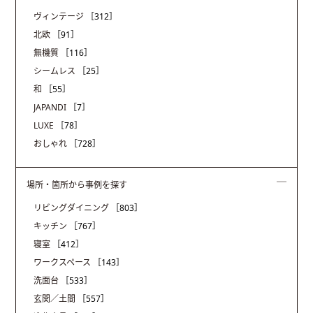
ヴィンテージ
［312］
北欧
［91］
無機質
［116］
シームレス
［25］
和
［55］
JAPANDI
［7］
LUXE
［78］
おしゃれ
［728］
場所・箇所から事例を探す
リビングダイニング
［803］
キッチン
［767］
寝室
［412］
ワークスペース
［143］
洗面台
［533］
玄関／土間
［557］