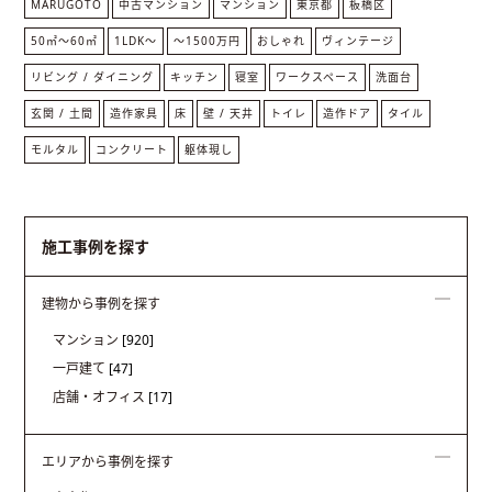
MARUGOTO
中古マンション
マンション
東京都
板橋区
50㎡〜60㎡
1LDK〜
～1500万円
おしゃれ
ヴィンテージ
リビング / ダイニング
キッチン
寝室
ワークスペース
洗面台
玄関 / 土間
造作家具
床
壁 / 天井
トイレ
造作ドア
タイル
モルタル
コンクリート
躯体現し
施工事例を探す
建物から事例を探す
マンション
[920]
一戸建て
[47]
店舗・オフィス
[17]
エリアから事例を探す