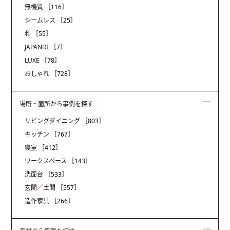
無機質
［116］
シームレス
［25］
和
［55］
JAPANDI
［7］
LUXE
［78］
おしゃれ
［728］
場所・箇所から事例を探す
リビングダイニング
［803］
キッチン
［767］
寝室
［412］
ワークスペース
［143］
洗面台
［533］
玄関／土間
［557］
造作家具
［266］