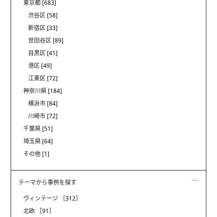
東京都
[683]
渋谷区
[58]
新宿区
[33]
世田谷区
[89]
目黒区
[41]
港区
[49]
江東区
[72]
神奈川県
[184]
横浜市
[84]
川崎市
[72]
千葉県
[51]
埼玉県
[64]
その他
[1]
テーマから事例を探す
ヴィンテージ
［312］
北欧
［91］