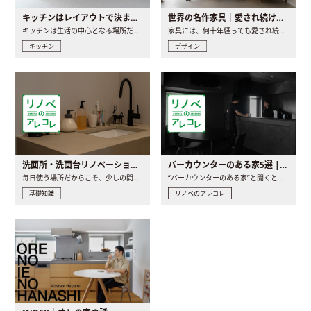
キッチンはレイアウトで決まる。後悔しないための考え方と選び方
世界の名作家具｜愛され続ける理由と一生モノとの出会い方
キッチンは生活の中心となる場所だからこそ、家の中のどこに置..
家具には、何十年経っても愛され続ける「名作」と呼ばれるもの..
キッチン
デザイン
洗面所・洗面台リノベーションの事例と間取りアイデア
バーカウンターのある家5選 | 日常に馴染む“距離の近い”キッチンとは
毎日使う場所だからこそ、少しの間取りの工夫や素材の選び方で..
“バーカウンターのある家”と聞くと、少し特別な、大人のための..
基礎知識
リノベのアレコレ