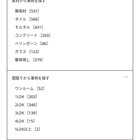
素材から事例を探す
無垢材
［531］
タイル
［566］
モルタル
［431］
コンクリート
［203］
ヘリンボーン
［46］
ガラス
［123］
躯体現し
［379］
間取りから事例を探す
ワンルーム
［52］
1LDK
［303］
2LDK
［346］
3LDK
［139］
4LDK
［15］
5LDK以上
［2］