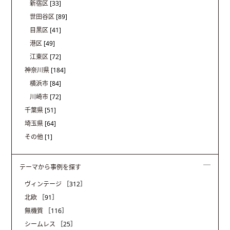
新宿区
[33]
世田谷区
[89]
目黒区
[41]
港区
[49]
江東区
[72]
神奈川県
[184]
横浜市
[84]
川崎市
[72]
千葉県
[51]
埼玉県
[64]
その他
[1]
テーマから事例を探す
ヴィンテージ
［312］
北欧
［91］
無機質
［116］
シームレス
［25］