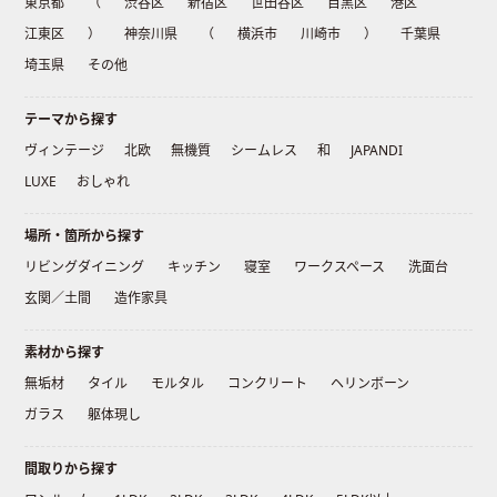
東京都
（
渋谷区
新宿区
世田谷区
目黒区
港区
江東区
）
神奈川県
（
横浜市
川崎市
）
千葉県
埼玉県
その他
テーマから探す
ヴィンテージ
北欧
無機質
シームレス
和
JAPANDI
LUXE
おしゃれ
場所・箇所から探す
リビングダイニング
キッチン
寝室
ワークスペース
洗面台
玄関／土間
造作家具
素材から探す
無垢材
タイル
モルタル
コンクリート
ヘリンボーン
ガラス
躯体現し
間取りから探す