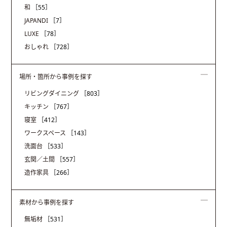
和
［55］
JAPANDI
［7］
LUXE
［78］
おしゃれ
［728］
場所・箇所から事例を探す
リビングダイニング
［803］
キッチン
［767］
寝室
［412］
ワークスペース
［143］
洗面台
［533］
玄関／土間
［557］
造作家具
［266］
素材から事例を探す
無垢材
［531］