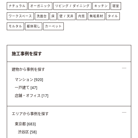
ナチュラル
オーガニック
リビング / ダイニング
キッチン
寝室
ワークスペース
洗面台
床
壁 / 天井
内窓
無垢素材
タイル
モルタル
躯体現し
カーペット
施工事例を探す
建物から事例を探す
マンション
[920]
一戸建て
[47]
店舗・オフィス
[17]
エリアから事例を探す
東京都
[683]
渋谷区
[58]