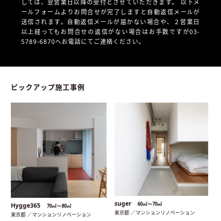
しては、翌営業日以降の受付とさせていただきます。
以下メ
ールフォームよりお問合せが完了しますと自動返信メールが
送信されます。自動返信メールが届かない場合や、
２営業日
以上経ってもお問合せの返信がない場合はお手数ですが03-
5789-6870へお電話にてご連絡ください。
ピックアップ施工事例
suger
60㎡〜70㎡
Hygge365
70㎡〜80㎡
東京都 ／マンションリノベーション
東京都 ／マンションリノベーション