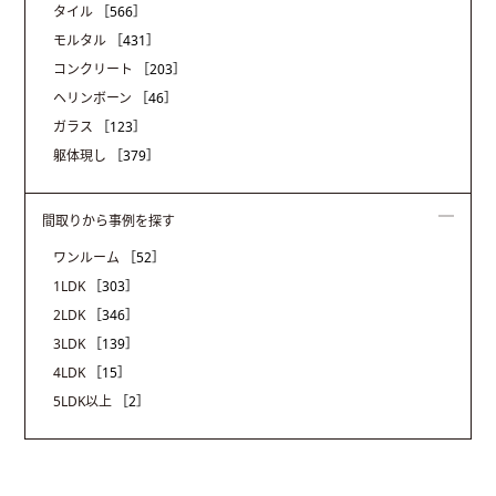
タイル
［566］
モルタル
［431］
コンクリート
［203］
ヘリンボーン
［46］
ガラス
［123］
躯体現し
［379］
間取りから事例を探す
ワンルーム
［52］
1LDK
［303］
2LDK
［346］
3LDK
［139］
4LDK
［15］
5LDK以上
［2］