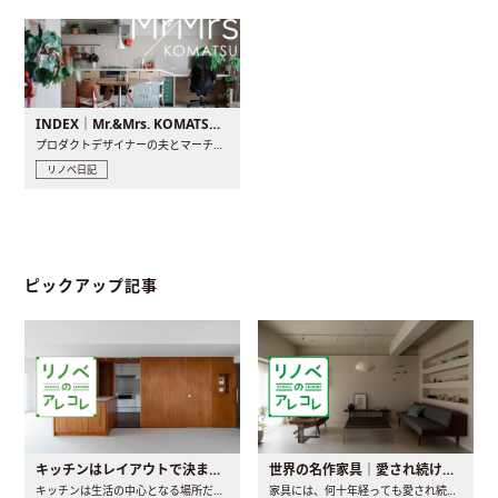
INDEX｜Mr.&Mrs. KOMATSU renovation diary
プロダクトデザイナーの夫とマーチャンダイザーの妻が、夫婦で..
リノベ日記
ピックアップ記事
キッチンはレイアウトで決まる。後悔しないための考え方と選び方
世界の名作家具｜愛され続ける理由と一生モノとの出会い方
キッチンは生活の中心となる場所だからこそ、家の中のどこに置..
家具には、何十年経っても愛され続ける「名作」と呼ばれるもの..