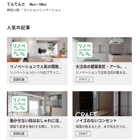
てんてんと
90㎡〜100㎡
神奈川県 ／マンションリノベーション
人気の記事
リノベーションで人気の間取りとは？トレンドの間取りと実例を徹底解説
大注目の建築意匠・アール。人気の理由と空間に取り入れるポイント
リノベーション(リノベ)のプランニングで一番最初に決めるのは..
リノベーションで近年注目が集まる建築意匠の一つであるアール..
基礎知識
デザイン
動かせない柱はおしゃれに活用！柱を魅せるリノベーション(リノベ)4選
ノイズのないコンセント
間取り変更を検討する際に、たびたび皆さんの頭を悩ませる動か..
現場が始まるとき、まず向き合うものの一つがコンセントです..
基礎知識
CRAFT