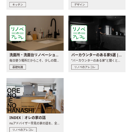
キッチン
デザイン
洗面所・洗面台リノベーションの事例と間取りアイデア
バーカウンターのある家5選 | 日常に馴染む“距離の近い”キッチンとは
毎日使う場所だからこそ、少しの間取りの工夫や素材の選び方で..
“バーカウンターのある家”と聞くと、少し特別な、大人のための..
基礎知識
リノベのアレコレ
INDEX｜オレの家の話
nuアドバイザー早見の家の話を、全4話でお届け。リノベーションを..
リノベのアレコレ