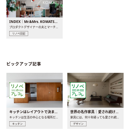
INDEX｜Mr.&Mrs. KOMATSU renovation diary
プロダクトデザイナーの夫とマーチャンダイザーの妻が、夫婦で..
リノベ日記
ピックアップ記事
キッチンはレイアウトで決まる。後悔しないための考え方と選び方
世界の名作家具｜愛され続ける理由と一生モノとの出会い方
キッチンは生活の中心となる場所だからこそ、家の中のどこに置..
家具には、何十年経っても愛され続ける「名作」と呼ばれるもの..
キッチン
デザイン