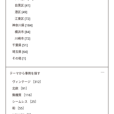
目黒区
[41]
港区
[49]
江東区
[72]
神奈川県
[184]
横浜市
[84]
川崎市
[72]
千葉県
[51]
埼玉県
[64]
その他
[1]
テーマから事例を探す
ヴィンテージ
［312］
北欧
［91］
無機質
［116］
シームレス
［25］
和
［55］