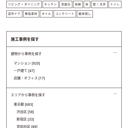
リビング / ダイニング
キッチン
洗面台
収納
床
壁 / 天井
トイレ
造作ドア
無垢素材
タイル
コンクリート
躯体現し
施工事例を探す
建物から事例を探す
マンション
[920]
一戸建て
[47]
店舗・オフィス
[17]
エリアから事例を探す
東京都
[683]
渋谷区
[58]
新宿区
[33]
世田谷区
[89]