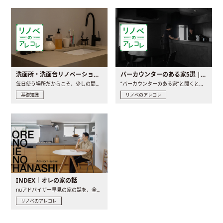
洗面所・洗面台リノベーションの事例と間取りアイデア
バーカウンターのある家5選 | 日常に馴染む“距離の近い”キッチンとは
毎日使う場所だからこそ、少しの間取りの工夫や素材の選び方で..
“バーカウンターのある家”と聞くと、少し特別な、大人のための..
基礎知識
リノベのアレコレ
INDEX｜オレの家の話
nuアドバイザー早見の家の話を、全4話でお届け。リノベーションを..
リノベのアレコレ