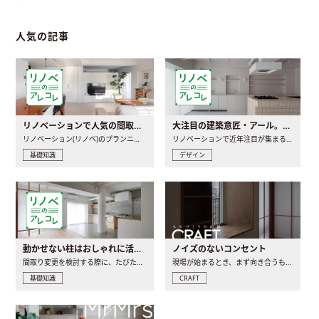
人気の記事
リノベーションで人気の間取りとは？トレンドの間取りと実例を徹底解説
大注目の建築意匠・アール。人気の理由と空間に取り入れるポイント
リノベーション(リノベ)のプランニングで一番最初に決めるのは..
リノベーションで近年注目が集まる建築意匠の一つであるアール..
基礎知識
デザイン
動かせない柱はおしゃれに活用！柱を魅せるリノベーション(リノベ)4選
ノイズのないコンセント
間取り変更を検討する際に、たびたび皆さんの頭を悩ませる動か..
現場が始まるとき、まず向き合うものの一つがコンセントです..
基礎知識
CRAFT