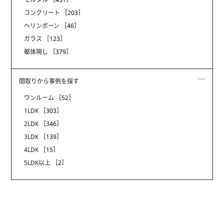
コンクリート
［203］
ヘリンボーン
［46］
ガラス
［123］
躯体現し
［379］
間取りから事例を探す
ワンルーム
［52］
1LDK
［303］
2LDK
［346］
3LDK
［139］
4LDK
［15］
5LDK以上
［2］