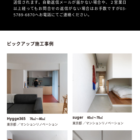
送信されます。自動返信メールが届かない場合や、
２営業日
以上経ってもお問合せの返信がない場合はお手数ですが03-
5789-6870へお電話にてご連絡ください。
ピックアップ施工事例
suger
60㎡〜70㎡
Hygge365
70㎡〜80㎡
東京都 ／マンションリノベーション
東京都 ／マンションリノベーション