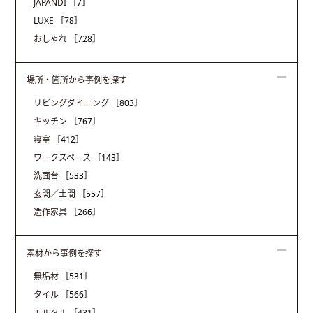
JAPANDI
［7］
LUXE
［78］
おしゃれ
［728］
場所・箇所から事例を探す
リビングダイニング
［803］
キッチン
［767］
寝室
［412］
ワークスペース
［143］
洗面台
［533］
玄関／土間
［557］
造作家具
［266］
素材から事例を探す
無垢材
［531］
タイル
［566］
モルタル
［431］