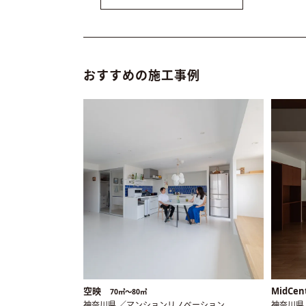
おすすめの施工事例
空映
MidCen
70㎡〜80㎡
神奈川県 ／マンションリノベーション
神奈川県