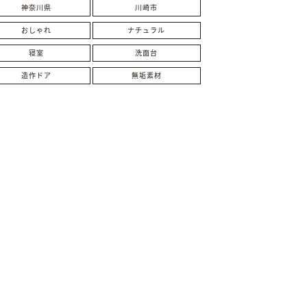
神奈川県
川崎市
おしゃれ
ナチュラル
寝室
洗面台
造作ドア
無垢素材