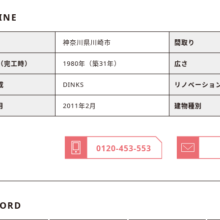
INE
神奈川県川崎市
間取り
（完工時）
1980年（築31年）
広さ
成
DINKS
リノベーショ
月
2011年2月
建物種別
0120-453-553
ORD