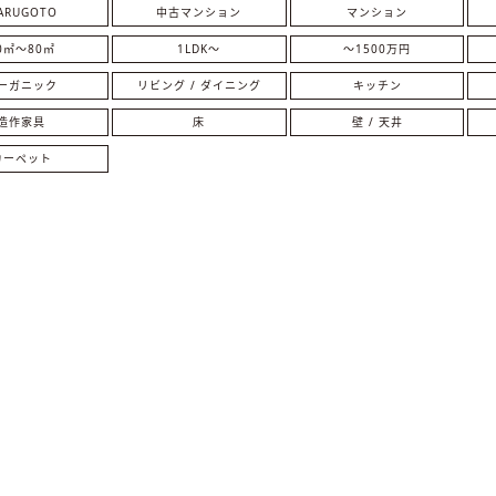
ARUGOTO
中古マンション
マンション
0㎡〜80㎡
1LDK〜
～1500万円
ーガニック
リビング / ダイニング
キッチン
造作家具
床
壁 / 天井
カーペット