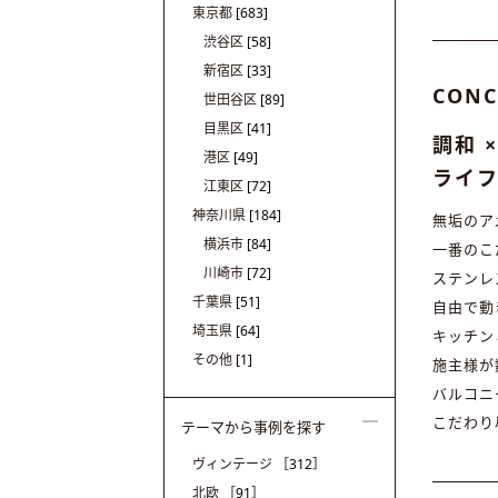
東京都
[683]
渋谷区
[58]
新宿区
[33]
CONC
世田谷区
[89]
目黒区
[41]
調和 
港区
[49]
ライ
江東区
[72]
神奈川県
[184]
無垢のア
横浜市
[84]
一番のこ
川崎市
[72]
ステンレ
千葉県
[51]
自由で動
埼玉県
[64]
キッチン
その他
[1]
施主様が
バルコニ
こだわり
テーマから事例を探す
ヴィンテージ
［312］
北欧
［91］