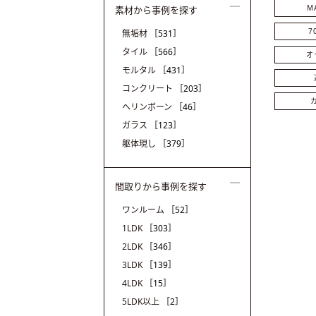
M
素材から事例を探す
7
無垢材
［531］
タイル
［566］
オ
モルタル
［431］
コンクリート
［203］
ヘリンボーン
［46］
ガラス
［123］
躯体現し
［379］
間取りから事例を探す
ワンルーム
［52］
1LDK
［303］
2LDK
［346］
3LDK
［139］
4LDK
［15］
5LDK以上
［2］