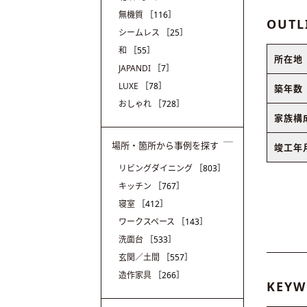
無機質
［116］
OUTL
シームレス
［25］
和
［55］
所在地
JAPANDI
［7］
LUXE
［78］
築年数
おしゃれ
［728］
家族構
場所・箇所から事例を探す
竣工年
リビングダイニング
［803］
キッチン
［767］
寝室
［412］
ワークスペース
［143］
洗面台
［533］
玄関／土間
［557］
造作家具
［266］
KEYW