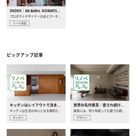
INDEX｜Mr.&Mrs. KOMATSU renovation diary
プロダクトデザイナーの夫とマーチャンダイザーの妻が、夫婦で..
リノベ日記
ピックアップ記事
キッチンはレイアウトで決まる。後悔しないための考え方と選び方
世界の名作家具｜愛され続ける理由と一生モノとの出会い方
キッチンは生活の中心となる場所だからこそ、家の中のどこに置..
家具には、何十年経っても愛され続ける「名作」と呼ばれるもの..
キッチン
デザイン