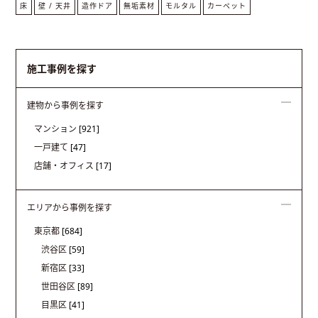
床
壁 / 天井
造作ドア
無垢素材
モルタル
カーペット
施工事例を探す
建物から事例を探す
マンション
[921]
一戸建て
[47]
店舗・オフィス
[17]
エリアから事例を探す
東京都
[684]
渋谷区
[59]
新宿区
[33]
世田谷区
[89]
目黒区
[41]