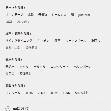
テーマから探す
ヴィンテージ
北欧
無機質
シームレス
和
JAPANDI
LUXE
おしゃれ
場所・箇所から探す
リビングダイニング
キッチン
寝室
ワークスペース
洗面台
玄関／土間
造作家具
素材から探す
無垢材
タイル
モルタル
コンクリート
ヘリンボーン
ガラス
躯体現し
間取りから探す
ワンルーム
1LDK
2LDK
3LDK
4LDK
5LDK以上
nuについて