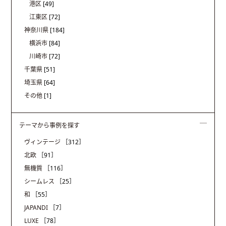
港区
[49]
江東区
[72]
神奈川県
[184]
横浜市
[84]
川崎市
[72]
千葉県
[51]
埼玉県
[64]
その他
[1]
テーマから事例を探す
ヴィンテージ
［312］
北欧
［91］
無機質
［116］
シームレス
［25］
和
［55］
JAPANDI
［7］
LUXE
［78］