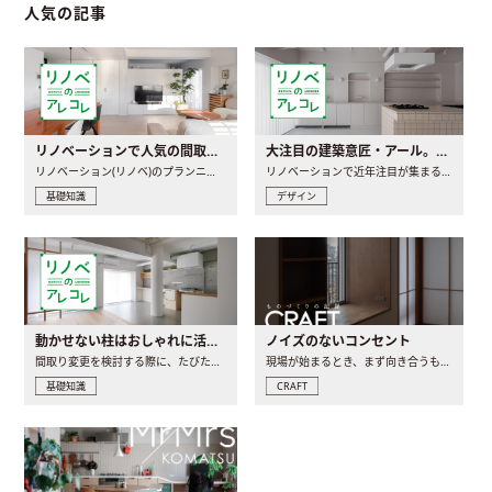
人気の記事
リノベーションで人気の間取りとは？トレンドの間取りと実例を徹底解説
大注目の建築意匠・アール。人気の理由と空間に取り入れるポイント
リノベーション(リノベ)のプランニングで一番最初に決めるのは..
リノベーションで近年注目が集まる建築意匠の一つであるアール..
基礎知識
デザイン
動かせない柱はおしゃれに活用！柱を魅せるリノベーション(リノベ)4選
ノイズのないコンセント
間取り変更を検討する際に、たびたび皆さんの頭を悩ませる動か..
現場が始まるとき、まず向き合うものの一つがコンセントです..
基礎知識
CRAFT