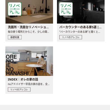
洗面所・洗面台リノベーションの事例と間取りアイデア
バーカウンターのある家5選 | 日常に馴染む“距離の近い”キッチンとは
毎日使う場所だからこそ、少しの間取りの工夫や素材の選び方で..
“バーカウンターのある家”と聞くと、少し特別な、大人のための..
基礎知識
リノベのアレコレ
INDEX｜オレの家の話
nuアドバイザー早見の家の話を、全4話でお届け。リノベーションを..
リノベのアレコレ