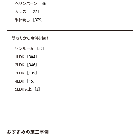
ヘリンボーン
［46］
ガラス
［123］
躯体現し
［379］
間取りから事例を探す
ワンルーム
［52］
1LDK
［304］
2LDK
［346］
3LDK
［139］
4LDK
［15］
5LDK以上
［2］
おすすめの施工事例