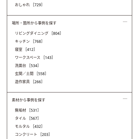
おしゃれ
［729］
場所・箇所から事例を探す
リビングダイニング
［804］
キッチン
［768］
寝室
［412］
ワークスペース
［143］
洗面台
［534］
玄関／土間
［558］
造作家具
［266］
素材から事例を探す
無垢材
［531］
タイル
［567］
モルタル
［432］
コンクリート
［203］