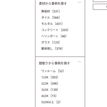
素材から事例を探す
無垢材
［531］
タイル
［566］
モルタル
［431］
コンクリート
［203］
ヘリンボーン
［46］
ガラス
［123］
躯体現し
［379］
間取りから事例を探す
ワンルーム
［52］
1LDK
［303］
2LDK
［346］
3LDK
［139］
4LDK
［15］
5LDK以上
［2］