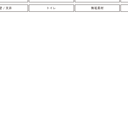
壁 / 天井
トイレ
無垢素材