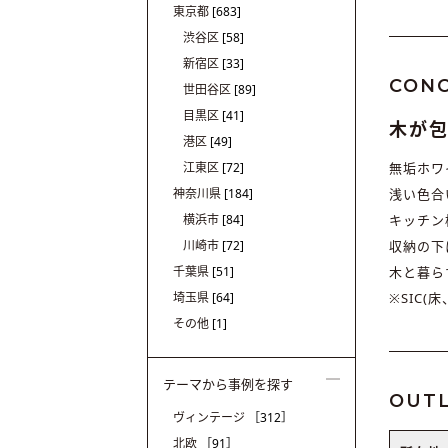
東京都
[683]
渋谷区
[58]
新宿区
[33]
CON
世田谷区
[89]
目黒区
[41]
木が
港区
[49]
江東区
[72]
無垢ホワ
神奈川県
[184]
浅い色合
横浜市
[84]
キッチン
川崎市
[72]
収納の下
千葉県
[51]
木と暮ら
埼玉県
[64]
※SIC
その他
[1]
テーマから事例を探す
OUTL
ヴィンテージ
［312］
北欧
［91］