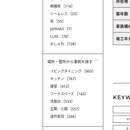
所在地
無機質
［116］
築年数
シームレス
［25］
和
［55］
家族構
JAPANDI
［7］
LUXE
［78］
竣工年
おしゃれ
［728］
場所・箇所から事例を探す
リビングダイニング
［803］
キッチン
［767］
寝室
［412］
ワークスペース
［143］
KEY
洗面台
［533］
玄関／土間
［557］
造作家具
［266］
8
オ