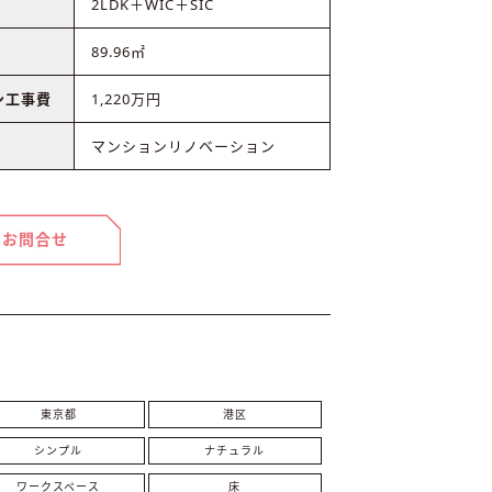
2LDK＋WIC＋SIC
89.96㎡
ン工事費
1,220万円
マンションリノベーション
お問合せ
東京都
港区
シンプル
ナチュラル
ワークスペース
床