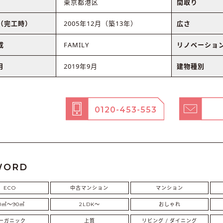
東京都港区
間取り
（完工時）
2005年12月（築13年）
広さ
成
FAMILY
リノベーショ
月
2019年9月
建物種別
0120-453-553
WORD
ECO
中古マンション
マンション
0㎡〜90㎡
2LDK〜
おしゃれ
ーガニック
上質
リビング / ダイニング