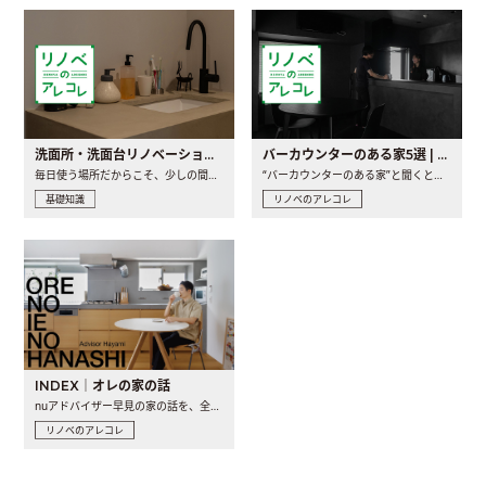
洗面所・洗面台リノベーションの事例と間取りアイデア
バーカウンターのある家5選 | 日常に馴染む“距離の近い”キッチンとは
毎日使う場所だからこそ、少しの間取りの工夫や素材の選び方で..
“バーカウンターのある家”と聞くと、少し特別な、大人のための..
基礎知識
リノベのアレコレ
INDEX｜オレの家の話
nuアドバイザー早見の家の話を、全4話でお届け。リノベーションを..
リノベのアレコレ