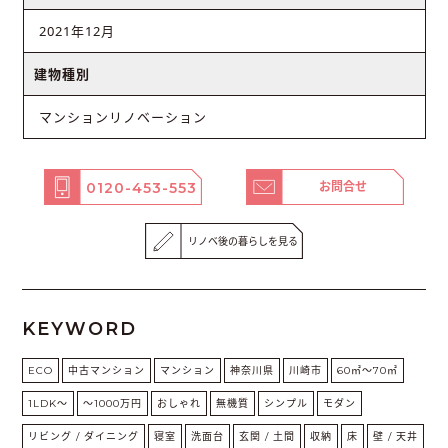
2021年12月
建物種別
マンションリノベーション
0120-453-553
お問合せ
リノベ後の暮らしを見る
KEYWORD
ECO
中古マンション
マンション
神奈川県
川崎市
60㎡〜70㎡
1LDK〜
〜1000万円
おしゃれ
無機質
シンプル
モダン
リビング / ダイニング
寝室
洗面台
玄関 / 土間
収納
床
壁 / 天井