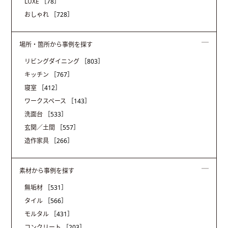
LUXE
［78］
おしゃれ
［728］
場所・箇所から事例を探す
リビングダイニング
［803］
キッチン
［767］
寝室
［412］
ワークスペース
［143］
洗面台
［533］
玄関／土間
［557］
造作家具
［266］
素材から事例を探す
無垢材
［531］
タイル
［566］
モルタル
［431］
コンクリート
［203］