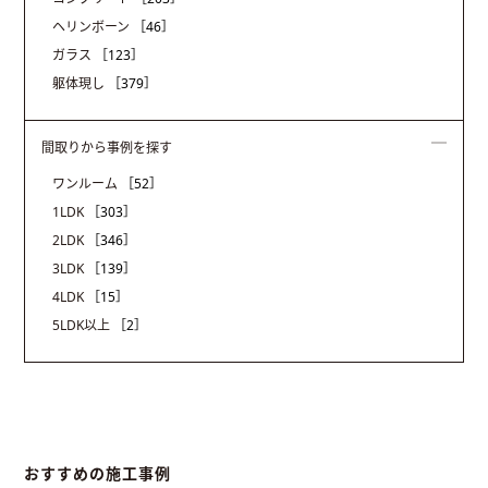
ヘリンボーン
［46］
ガラス
［123］
躯体現し
［379］
間取りから事例を探す
ワンルーム
［52］
1LDK
［303］
2LDK
［346］
3LDK
［139］
4LDK
［15］
5LDK以上
［2］
おすすめの施工事例