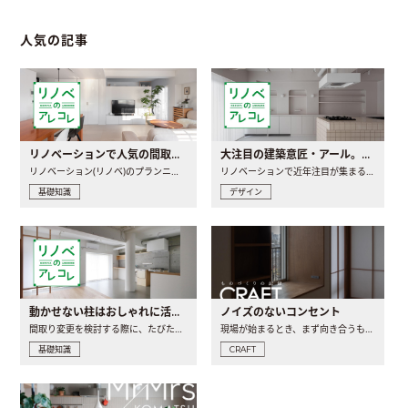
人気の記事
リノベーションで人気の間取りとは？トレンドの間取りと実例を徹底解説
大注目の建築意匠・アール。人気の理由と空間に取り入れるポイント
リノベーション(リノベ)のプランニングで一番最初に決めるのは..
リノベーションで近年注目が集まる建築意匠の一つであるアール..
基礎知識
デザイン
動かせない柱はおしゃれに活用！柱を魅せるリノベーション(リノベ)4選
ノイズのないコンセント
間取り変更を検討する際に、たびたび皆さんの頭を悩ませる動か..
現場が始まるとき、まず向き合うものの一つがコンセントです..
基礎知識
CRAFT