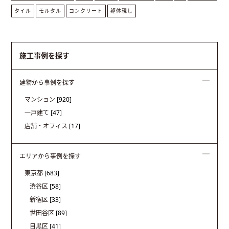
タイル
モルタル
コンクリート
躯体現し
施工事例を探す
建物から事例を探す
マンション
[920]
一戸建て
[47]
店舗・オフィス
[17]
エリアから事例を探す
東京都
[683]
渋谷区
[58]
新宿区
[33]
世田谷区
[89]
目黒区
[41]