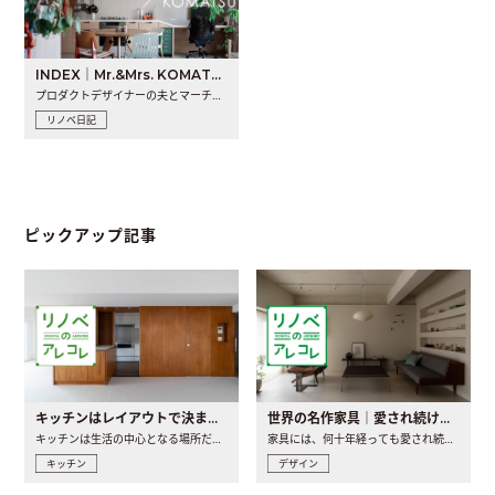
INDEX｜Mr.&Mrs. KOMATSU renovation diary
プロダクトデザイナーの夫とマーチャンダイザーの妻が、夫婦で..
リノベ日記
ピックアップ記事
キッチンはレイアウトで決まる。後悔しないための考え方と選び方
世界の名作家具｜愛され続ける理由と一生モノとの出会い方
キッチンは生活の中心となる場所だからこそ、家の中のどこに置..
家具には、何十年経っても愛され続ける「名作」と呼ばれるもの..
キッチン
デザイン