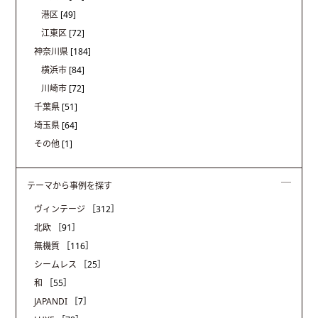
港区
[49]
江東区
[72]
神奈川県
[184]
横浜市
[84]
川崎市
[72]
千葉県
[51]
埼玉県
[64]
その他
[1]
テーマから事例を探す
ヴィンテージ
［312］
北欧
［91］
無機質
［116］
シームレス
［25］
和
［55］
JAPANDI
［7］