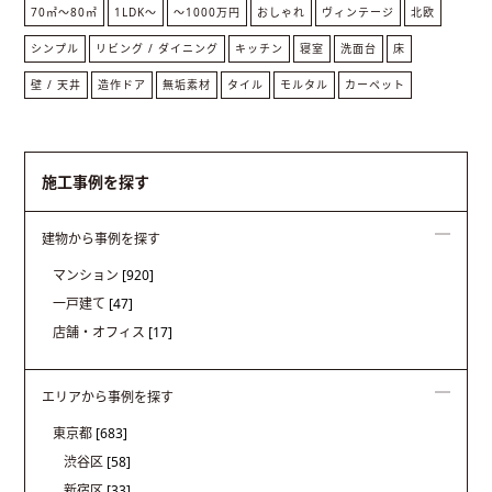
70㎡〜80㎡
1LDK〜
〜1000万円
おしゃれ
ヴィンテージ
北欧
シンプル
リビング / ダイニング
キッチン
寝室
洗面台
床
壁 / 天井
造作ドア
無垢素材
タイル
モルタル
カーペット
施工事例を探す
建物から事例を探す
マンション
[920]
一戸建て
[47]
店舗・オフィス
[17]
エリアから事例を探す
東京都
[683]
渋谷区
[58]
新宿区
[33]