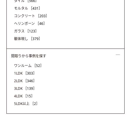
タイル
［566］
モルタル
［431］
コンクリート
［203］
ヘリンボーン
［46］
ガラス
［123］
躯体現し
［379］
間取りから事例を探す
ワンルーム
［52］
1LDK
［303］
2LDK
［346］
3LDK
［139］
4LDK
［15］
5LDK以上
［2］