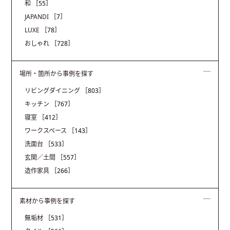
和
［55］
JAPANDI
［7］
LUXE
［78］
おしゃれ
［728］
場所・箇所から事例を探す
リビングダイニング
［803］
キッチン
［767］
寝室
［412］
ワークスペース
［143］
洗面台
［533］
玄関／土間
［557］
造作家具
［266］
素材から事例を探す
無垢材
［531］