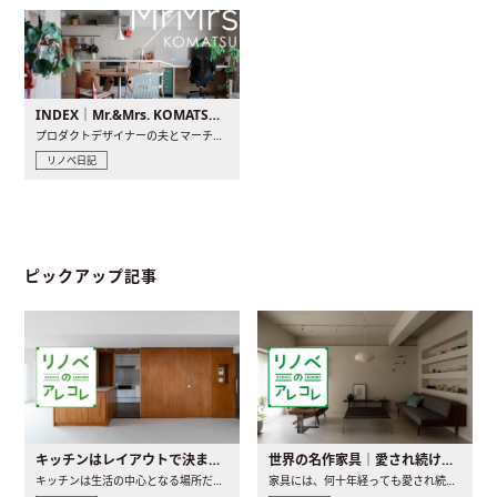
INDEX｜Mr.&Mrs. KOMATSU renovation diary
プロダクトデザイナーの夫とマーチャンダイザーの妻が、夫婦で..
リノベ日記
ピックアップ記事
キッチンはレイアウトで決まる。後悔しないための考え方と選び方
世界の名作家具｜愛され続ける理由と一生モノとの出会い方
キッチンは生活の中心となる場所だからこそ、家の中のどこに置..
家具には、何十年経っても愛され続ける「名作」と呼ばれるもの..