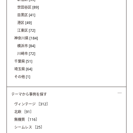
世田谷区
[89]
目黒区
[41]
港区
[49]
江東区
[72]
神奈川県
[184]
横浜市
[84]
川崎市
[72]
千葉県
[51]
埼玉県
[64]
その他
[1]
テーマから事例を探す
ヴィンテージ
［312］
北欧
［91］
無機質
［116］
シームレス
［25］