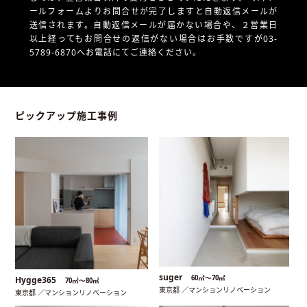
ールフォームよりお問合せが完了しますと自動返信メールが
送信されます。自動返信メールが届かない場合や、
２営業日
以上経ってもお問合せの返信がない場合はお手数ですが03-
5789-6870へお電話にてご連絡ください。
ピックアップ施工事例
suger
60㎡〜70㎡
Hygge365
70㎡〜80㎡
東京都 ／マンションリノベーション
東京都 ／マンションリノベーション