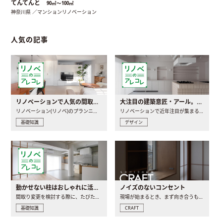
てんてんと
90㎡〜100㎡
神奈川県 ／マンションリノベーション
人気の記事
リノベーションで人気の間取りとは？トレンドの間取りと実例を徹底解説
大注目の建築意匠・アール。人気の理由と空間に取り入れるポイント
リノベーション(リノベ)のプランニングで一番最初に決めるのは..
リノベーションで近年注目が集まる建築意匠の一つであるアール..
基礎知識
デザイン
動かせない柱はおしゃれに活用！柱を魅せるリノベーション(リノベ)4選
ノイズのないコンセント
間取り変更を検討する際に、たびたび皆さんの頭を悩ませる動か..
現場が始まるとき、まず向き合うものの一つがコンセントです..
基礎知識
CRAFT