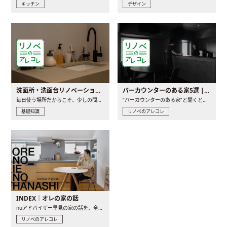
キッチン
デザイン
洗面所・洗面台リノベーションの事例と間取りアイデア
バーカウンターのある家5選 | 日常に馴染む“距離の近い”キッチンとは
毎日使う場所だからこそ、少しの間取りの工夫や素材の選び方で..
“バーカウンターのある家”と聞くと、少し特別な、大人のための..
基礎知識
リノベのアレコレ
INDEX｜オレの家の話
nuアドバイザー早見の家の話を、全4話でお届け。リノベーションを..
リノベのアレコレ