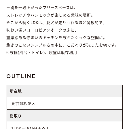
土間を一段上がったフリースペースは、
ストレッチやハンモックが楽しめる趣味の場所。
そこから続くLDKは、愛犬が走り回れるほど開放的で、
味わい深いヨーロピアンオークの床に、
重厚感ある佇まいのキッチンを設えたシックな空間に。
飽きのこないシンプルさの中に、こだわりが光ったお宅です。
※設備(風呂・トイレ)、寝室は既存利用
OUTLINE
所在地
東京都杉並区
間取り
1LDK＋DOMA＋WIC