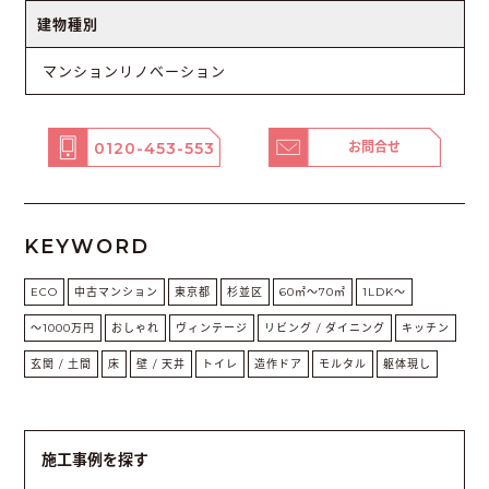
建物種別
マンションリノベーション
0120-453-553
お問合せ
KEYWORD
ECO
中古マンション
東京都
杉並区
60㎡〜70㎡
1LDK〜
〜1000万円
おしゃれ
ヴィンテージ
リビング / ダイニング
キッチン
玄関 / 土間
床
壁 / 天井
トイレ
造作ドア
モルタル
躯体現し
施工事例を探す