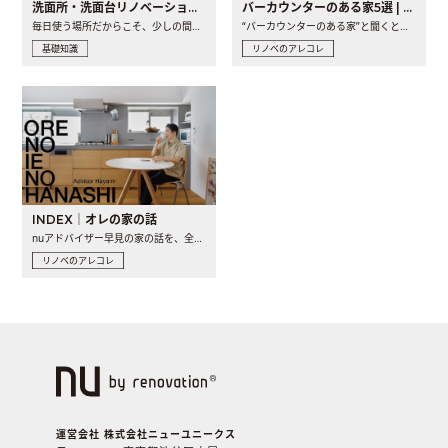
洗面所・洗面台リノベーションの事例と間取りアイデア
バーカウンターのある家5選 | 日常に馴染む“距離の近い”キッチンとは
毎日使う場所だからこそ、少しの間取りの工夫や素材の選び方で..
“バーカウンターのある家”と聞くと、少し特別な、大人のための..
基礎知識
リノベのアレコレ
INDEX｜オレの家の話
nuアドバイザー早見の家の話を、全4話でお届け。リノベーションを..
リノベのアレコレ
運営会社 株式会社ニューユニークス