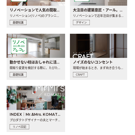
リノベーションで人気の間取りとは？トレンドの間取りと実例を徹底解説
大注目の建築意匠・アール。人気の理由と空間に取り入れるポイント
リノベーション(リノベ)のプランニングで一番最初に決めるのは..
リノベーションで近年注目が集まる建築意匠の一つであるアール..
基礎知識
デザイン
動かせない柱はおしゃれに活用！柱を魅せるリノベーション(リノベ)4選
ノイズのないコンセント
間取り変更を検討する際に、たびたび皆さんの頭を悩ませる動か..
現場が始まるとき、まず向き合うものの一つがコンセントです..
基礎知識
CRAFT
INDEX｜Mr.&Mrs. KOMATSU renovation diary
プロダクトデザイナーの夫とマーチャンダイザーの妻が、夫婦で..
リノベ日記