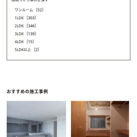
ワンルーム
［52］
1LDK
［303］
2LDK
［346］
3LDK
［139］
4LDK
［15］
5LDK以上
［2］
おすすめの施工事例