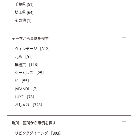
千葉県
[51]
埼玉県
[64]
その他
[1]
テーマから事例を探す
ヴィンテージ
［312］
北欧
［91］
無機質
［116］
シームレス
［25］
和
［55］
JAPANDI
［7］
LUXE
［78］
おしゃれ
［728］
場所・箇所から事例を探す
リビングダイニング
［803］