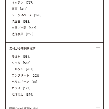
キッチン
［767］
寝室
［412］
ワークスペース
［143］
洗面台
［533］
玄関／土間
［557］
造作家具
［266］
素材から事例を探す
無垢材
［531］
タイル
［566］
モルタル
［431］
コンクリート
［203］
ヘリンボーン
［46］
ガラス
［123］
躯体現し
［379］
間取りから事例を探す