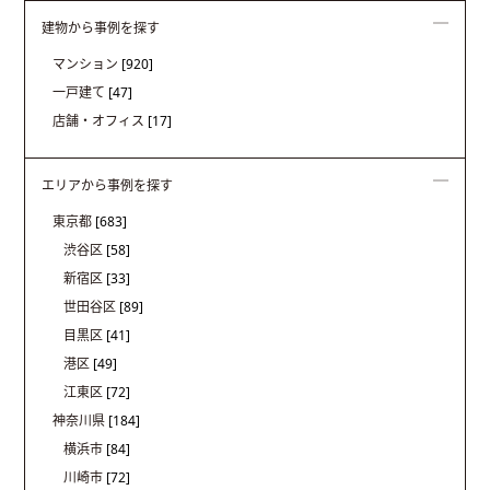
建物から事例を探す
マンション
[920]
一戸建て
[47]
店舗・オフィス
[17]
エリアから事例を探す
東京都
[683]
渋谷区
[58]
新宿区
[33]
世田谷区
[89]
目黒区
[41]
港区
[49]
江東区
[72]
神奈川県
[184]
横浜市
[84]
川崎市
[72]