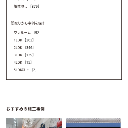
躯体現し
［379］
間取りから事例を探す
ワンルーム
［52］
1LDK
［303］
2LDK
［346］
3LDK
［139］
4LDK
［15］
5LDK以上
［2］
おすすめの施工事例