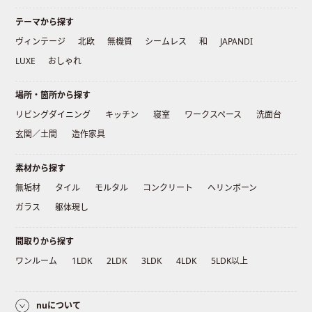
テーマから探す
ヴィンテージ
北欧
無機質
シームレス
和
JAPANDI
LUXE
おしゃれ
場所・箇所から探す
リビングダイニング
キッチン
寝室
ワークスペース
洗面台
玄関／土間
造作家具
素材から探す
無垢材
タイル
モルタル
コンクリート
ヘリンボーン
ガラス
躯体現し
間取りから探す
ワンルーム
1LDK
2LDK
3LDK
4LDK
5LDK以上
nuについて