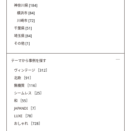
神奈川県
[184]
横浜市
[84]
川崎市
[72]
千葉県
[51]
埼玉県
[64]
その他
[1]
テーマから事例を探す
ヴィンテージ
［312］
北欧
［91］
無機質
［116］
シームレス
［25］
和
［55］
JAPANDI
［7］
LUXE
［78］
おしゃれ
［728］