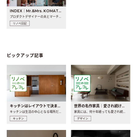
INDEX｜Mr.&Mrs. KOMATSU renovation diary
プロダクトデザイナーの夫とマーチャンダイザーの妻が、夫婦で..
リノベ日記
ピックアップ記事
キッチンはレイアウトで決まる。後悔しないための考え方と選び方
世界の名作家具｜愛され続ける理由と一生モノとの出会い方
キッチンは生活の中心となる場所だからこそ、家の中のどこに置..
家具には、何十年経っても愛され続ける「名作」と呼ばれるもの..
キッチン
デザイン