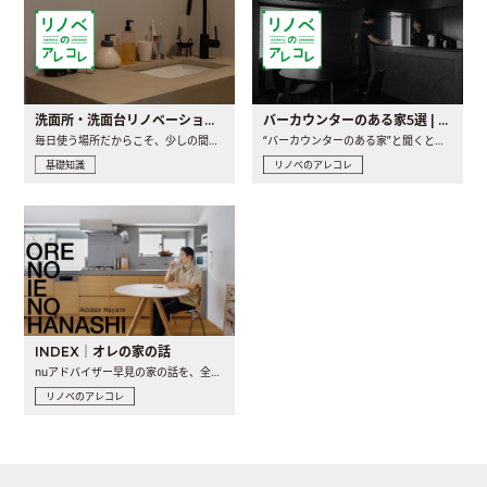
洗面所・洗面台リノベーションの事例と間取りアイデア
バーカウンターのある家5選 | 日常に馴染む“距離の近い”キッチンとは
毎日使う場所だからこそ、少しの間取りの工夫や素材の選び方で..
“バーカウンターのある家”と聞くと、少し特別な、大人のための..
基礎知識
リノベのアレコレ
INDEX｜オレの家の話
nuアドバイザー早見の家の話を、全4話でお届け。リノベーションを..
リノベのアレコレ