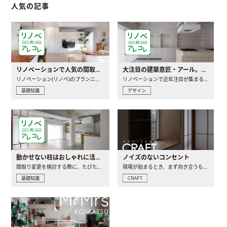
人気の記事
リノベーションで人気の間取りとは？トレンドの間取りと実例を徹底解説
大注目の建築意匠・アール。人気の理由と空間に取り入れるポイント
リノベーション(リノベ)のプランニングで一番最初に決めるのは..
リノベーションで近年注目が集まる建築意匠の一つであるアール..
基礎知識
デザイン
動かせない柱はおしゃれに活用！柱を魅せるリノベーション(リノベ)4選
ノイズのないコンセント
間取り変更を検討する際に、たびたび皆さんの頭を悩ませる動か..
現場が始まるとき、まず向き合うものの一つがコンセントです..
基礎知識
CRAFT