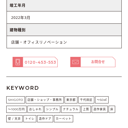
竣工年月
2022年3月
建物種別
店舗・オフィスリノベーション
0120-453-553
お問合せ
KEYWORD
SHIGOTO
店舗・ショップ・事務所
東京都
千代田区
〜50㎡
〜1000万円
おしゃれ
シンプル
ナチュラル
上質
造作家具
床
壁 / 天井
トイレ
造作ドア
カーペット