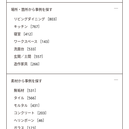
場所・箇所から事例を探す
リビングダイニング
［803］
キッチン
［767］
寝室
［412］
ワークスペース
［143］
洗面台
［533］
玄関／土間
［557］
造作家具
［266］
素材から事例を探す
無垢材
［531］
タイル
［566］
モルタル
［431］
コンクリート
［203］
ヘリンボーン
［46］
ガラス
［123］