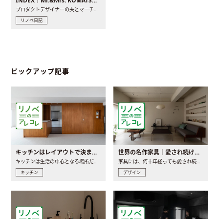
INDEX｜Mr.&Mrs. KOMATSU renovation diary
プロダクトデザイナーの夫とマーチャンダイザーの妻が、夫婦で..
リノベ日記
ピックアップ記事
キッチンはレイアウトで決まる。後悔しないための考え方と選び方
世界の名作家具｜愛され続ける理由と一生モノとの出会い方
キッチンは生活の中心となる場所だからこそ、家の中のどこに置..
家具には、何十年経っても愛され続ける「名作」と呼ばれるもの..
キッチン
デザイン