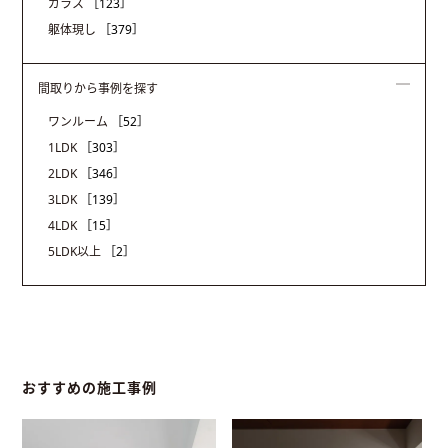
ガラス
［123］
躯体現し
［379］
間取りから事例を探す
ワンルーム
［52］
1LDK
［303］
2LDK
［346］
3LDK
［139］
4LDK
［15］
5LDK以上
［2］
おすすめの施工事例