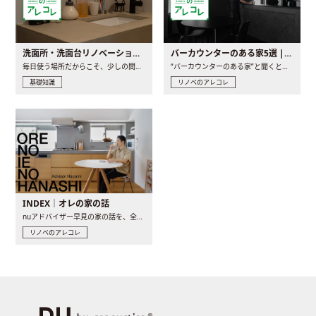
洗面所・洗面台リノベーションの事例と間取りアイデア
バーカウンターのある家5選 | 日常に馴染む“距離の近い”キッチンとは
毎日使う場所だからこそ、少しの間取りの工夫や素材の選び方で..
“バーカウンターのある家”と聞くと、少し特別な、大人のための..
基礎知識
リノベのアレコレ
INDEX｜オレの家の話
nuアドバイザー早見の家の話を、全4話でお届け。リノベーションを..
リノベのアレコレ