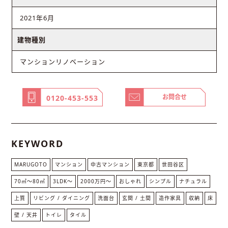
2021年6月
建物種別
マンションリノベーション
お問合せ
0120-453-553
KEYWORD
MARUGOTO
マンション
中古マンション
東京都
世田谷区
70㎡〜80㎡
3LDK〜
2000万円〜
おしゃれ
シンプル
ナチュラル
上質
リビング / ダイニング
洗面台
玄関 / 土間
造作家具
収納
床
壁 / 天井
トイレ
タイル