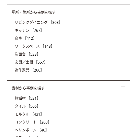
場所・箇所から事例を探す
リビングダイニング
［803］
キッチン
［767］
寝室
［412］
ワークスペース
［143］
洗面台
［533］
玄関／土間
［557］
造作家具
［266］
素材から事例を探す
無垢材
［531］
タイル
［566］
モルタル
［431］
コンクリート
［203］
ヘリンボーン
［46］