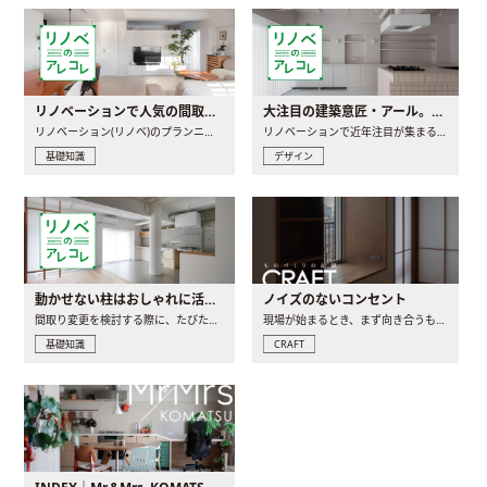
リノベーションで人気の間取りとは？トレンドの間取りと実例を徹底解説
大注目の建築意匠・アール。人気の理由と空間に取り入れるポイント
リノベーション(リノベ)のプランニングで一番最初に決めるのは..
リノベーションで近年注目が集まる建築意匠の一つであるアール..
基礎知識
デザイン
動かせない柱はおしゃれに活用！柱を魅せるリノベーション(リノベ)4選
ノイズのないコンセント
間取り変更を検討する際に、たびたび皆さんの頭を悩ませる動か..
現場が始まるとき、まず向き合うものの一つがコンセントです..
基礎知識
CRAFT