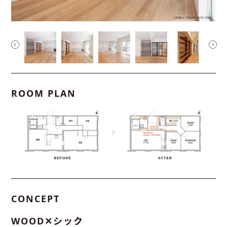
ROOM PLAN
CONCEPT
WOOD✕シック