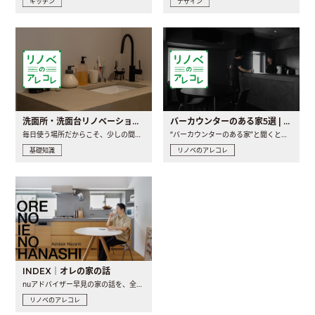
キッチン
デザイン
洗面所・洗面台リノベーションの事例と間取りアイデア
バーカウンターのある家5選 | 日常に馴染む“距離の近い”キッチンとは
毎日使う場所だからこそ、少しの間取りの工夫や素材の選び方で..
“バーカウンターのある家”と聞くと、少し特別な、大人のための..
基礎知識
リノベのアレコレ
INDEX｜オレの家の話
nuアドバイザー早見の家の話を、全4話でお届け。リノベーションを..
リノベのアレコレ