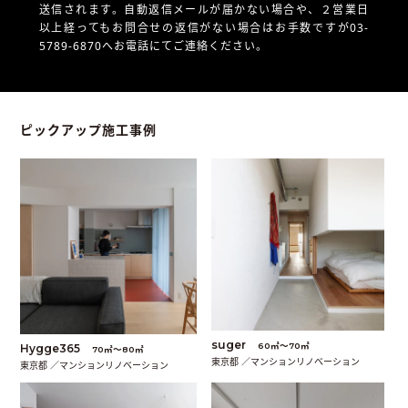
送信されます。自動返信メールが届かない場合や、
２営業日
以上経ってもお問合せの返信がない場合はお手数ですが03-
5789-6870へお電話にてご連絡ください。
ピックアップ施工事例
suger
60㎡〜70㎡
Hygge365
70㎡〜80㎡
東京都 ／マンションリノベーション
東京都 ／マンションリノベーション