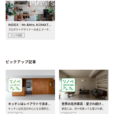
INDEX｜Mr.&Mrs. KOMATSU renovation diary
プロダクトデザイナーの夫とマーチャンダイザーの妻が、夫婦で..
リノベ日記
ピックアップ記事
キッチンはレイアウトで決まる。後悔しないための考え方と選び方
世界の名作家具｜愛され続ける理由と一生モノとの出会い方
キッチンは生活の中心となる場所だからこそ、家の中のどこに置..
家具には、何十年経っても愛され続ける「名作」と呼ばれるもの..