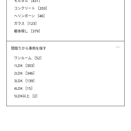
モルタル
［431］
コンクリート
［203］
ヘリンボーン
［46］
ガラス
［123］
躯体現し
［379］
間取りから事例を探す
ワンルーム
［52］
1LDK
［303］
2LDK
［346］
3LDK
［139］
4LDK
［15］
5LDK以上
［2］