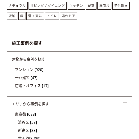
ナチュラル
リビング / ダイニング
キッチン
寝室
洗面台
子供部屋
収納
床
壁 / 天井
トイレ
造作ドア
施工事例を探す
建物から事例を探す
マンション
[920]
一戸建て
[47]
店舗・オフィス
[17]
エリアから事例を探す
東京都
[683]
渋谷区
[58]
新宿区
[33]
世田谷区
[89]