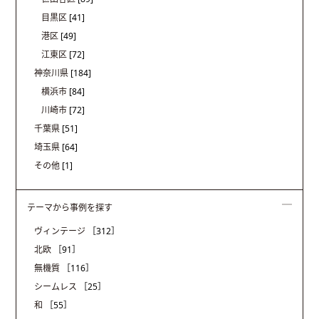
目黒区
[41]
港区
[49]
江東区
[72]
神奈川県
[184]
横浜市
[84]
川崎市
[72]
千葉県
[51]
埼玉県
[64]
その他
[1]
テーマから事例を探す
ヴィンテージ
［312］
北欧
［91］
無機質
［116］
シームレス
［25］
和
［55］