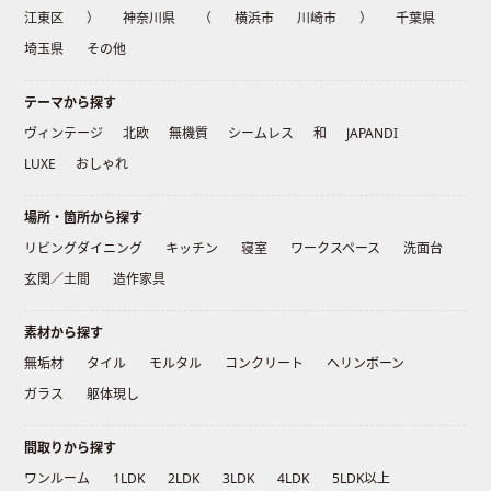
江東区
）
神奈川県
（
横浜市
川崎市
）
千葉県
埼玉県
その他
テーマから探す
ヴィンテージ
北欧
無機質
シームレス
和
JAPANDI
LUXE
おしゃれ
場所・箇所から探す
リビングダイニング
キッチン
寝室
ワークスペース
洗面台
玄関／土間
造作家具
素材から探す
無垢材
タイル
モルタル
コンクリート
ヘリンボーン
ガラス
躯体現し
間取りから探す
ワンルーム
1LDK
2LDK
3LDK
4LDK
5LDK以上