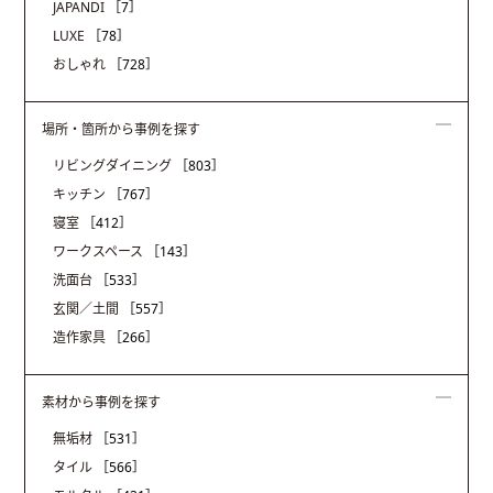
JAPANDI
［7］
LUXE
［78］
おしゃれ
［728］
場所・箇所から事例を探す
リビングダイニング
［803］
キッチン
［767］
寝室
［412］
ワークスペース
［143］
洗面台
［533］
玄関／土間
［557］
造作家具
［266］
素材から事例を探す
無垢材
［531］
タイル
［566］