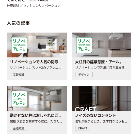
90㎡〜100㎡
神奈川県 ／マンションリノベーション
人気の記事
リノベーションで人気の間取りとは？トレンドの間取りと実例を徹底解説
大注目の建築意匠・アール。人気の理由と空間に取り入れるポイント
リノベーション(リノベ)のプランニングで一番最初に決めるのは..
リノベーションで近年注目が集まる建築意匠の一つであるアール..
基礎知識
デザイン
動かせない柱はおしゃれに活用！柱を魅せるリノベーション(リノベ)4選
ノイズのないコンセント
間取り変更を検討する際に、たびたび皆さんの頭を悩ませる動か..
現場が始まるとき、まず向き合うものの一つがコンセントです..
基礎知識
CRAFT