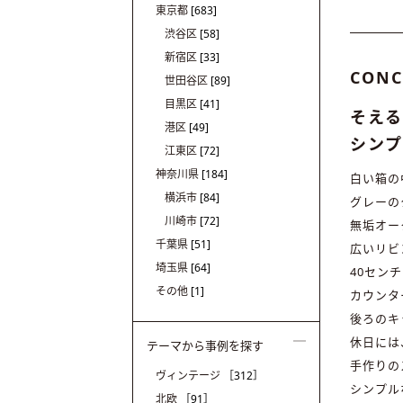
東京都
[683]
渋谷区
[58]
新宿区
[33]
CONC
世田谷区
[89]
目黒区
[41]
そえる
港区
[49]
シン
江東区
[72]
神奈川県
[184]
白い箱の
横浜市
[84]
グレーの
川崎市
[72]
無垢オー
千葉県
[51]
広いリビ
埼玉県
[64]
40セン
その他
[1]
カウンタ
後ろのキ
休日には
テーマから事例を探す
手作りの
ヴィンテージ
［312］
シンプル
北欧
［91］