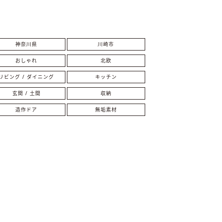
神奈川県
川崎市
おしゃれ
北欧
リビング / ダイニング
キッチン
玄関 / 土間
収納
造作ドア
無垢素材