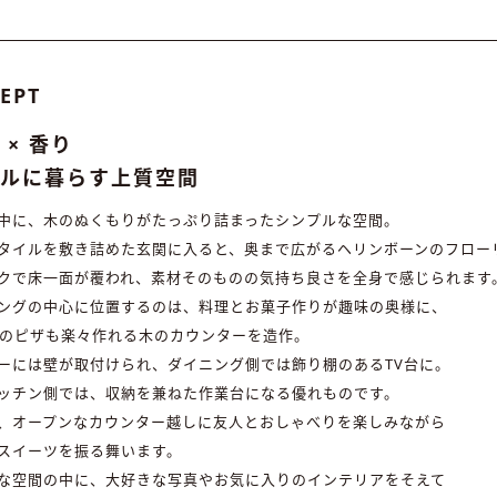
EPT
 × 香り
プルに暮らす上質空間
中に、木のぬくもりがたっぷり詰まったシンプルな空間。
タイルを敷き詰めた玄関に入ると、奥まで広がるヘリンボーンのフロー
クで床一面が覆われ、素材そのものの気持ち良さを全身で感じられます
ングの中心に位置するのは、料理とお菓子作りが趣味の奥様に、
チのピザも楽々作れる木のカウンターを造作。
ーには壁が取付けられ、ダイニング側では飾り棚のあるTV台に。
ッチン側では、収納を兼ねた作業台になる優れものです。
、オープンなカウンター越しに友人とおしゃべりを楽しみながら
スイーツを振る舞います。
な空間の中に、大好きな写真やお気に入りのインテリアをそえて