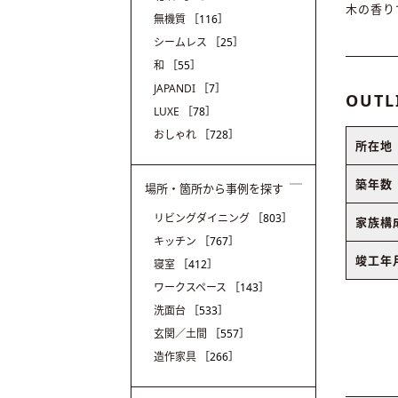
木の香り
無機質
［116］
シームレス
［25］
和
［55］
JAPANDI
［7］
OUTL
LUXE
［78］
おしゃれ
［728］
所在地
築年数
場所・箇所から事例を探す
リビングダイニング
［803］
家族構
キッチン
［767］
竣工年
寝室
［412］
ワークスペース
［143］
洗面台
［533］
玄関／土間
［557］
造作家具
［266］