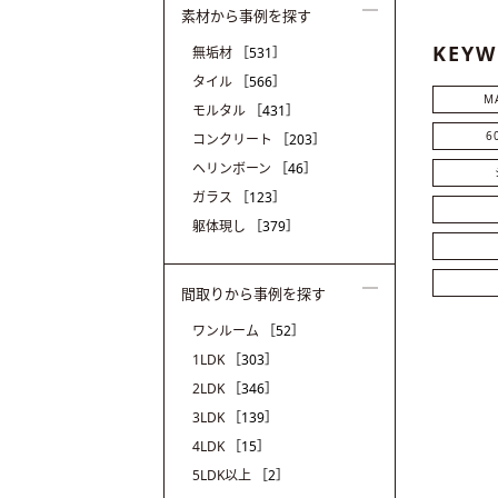
素材から事例を探す
KEYW
無垢材
［531］
タイル
［566］
M
モルタル
［431］
6
コンクリート
［203］
ヘリンボーン
［46］
ガラス
［123］
躯体現し
［379］
間取りから事例を探す
ワンルーム
［52］
1LDK
［303］
2LDK
［346］
3LDK
［139］
4LDK
［15］
5LDK以上
［2］