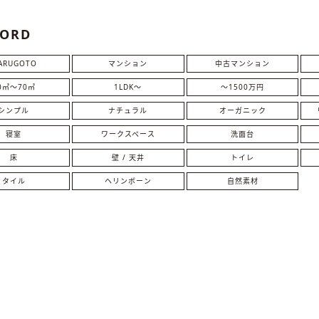
ORD
ARUGOTO
マンション
中古マンション
0㎡〜70㎡
1LDK〜
～1500万円
シンプル
ナチュラル
オーガニック
寝室
ワークスペース
洗面台
床
壁 / 天井
トイレ
タイル
ヘリンボーン
自然素材