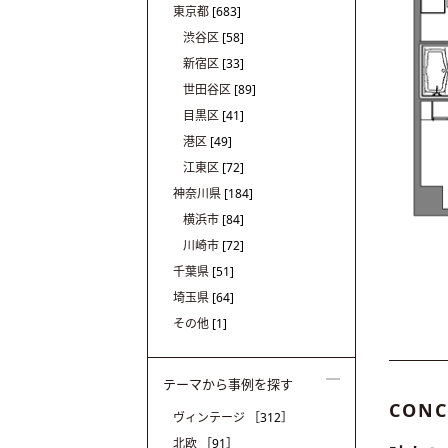
東京都
[683]
渋谷区
[58]
新宿区
[33]
世田谷区
[89]
目黒区
[41]
港区
[49]
江東区
[72]
神奈川県
[184]
横浜市
[84]
川崎市
[72]
千葉県
[51]
埼玉県
[64]
その他
[1]
テーマから事例を探す
CONC
ヴィンテージ
［312］
北欧
［91］