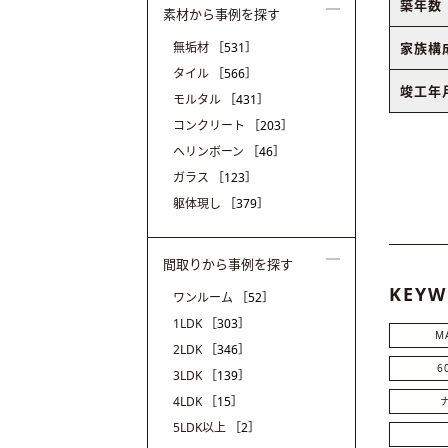
築年数
素材から事例を探す
家族構
無垢材
［531］
タイル
［566］
竣工年
モルタル
［431］
コンクリート
［203］
ヘリンボーン
［46］
ガラス
［123］
躯体現し
［379］
間取りから事例を探す
KEYW
ワンルーム
［52］
1LDK
［303］
M
2LDK
［346］
6
3LDK
［139］
4LDK
［15］
5LDK以上
［2］