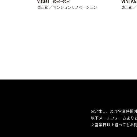
visual
VINTAG
60㎡〜70㎡
東京都 ／マンションリノベーション
東京都 
※定休日、及び営業時間
以下メールフォームより
２営業日以上経ってもお問