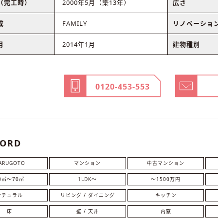
（完工時）
2000年5月（築13年）
広さ
成
FAMILY
リノベーショ
月
2014年1月
建物種別
0120-453-553
ORD
ARUGOTO
マンション
中古マンション
0㎡〜70㎡
1LDK〜
～1500万円
ナチュラル
リビング / ダイニング
キッチン
床
壁 / 天井
内窓