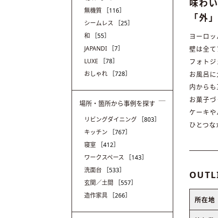
味わい
無機質
［116］
「外
シームレス
［25］
ヨーロッ
和
［55］
壁は全て
JAPANDI
［7］
フォトジ
LUXE
［78］
お風呂に
おしゃれ
［728］
内からも
お菓子づ
場所・箇所から事例を探す
ケーキや
リビングダイニング
［803］
ひとつな
キッチン
［767］
寝室
［412］
ワークスペース
［143］
洗面台
［533］
OUTL
玄関／土間
［557］
造作家具
［266］
所在地