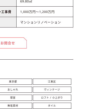
69.80㎡
ン工事費
1,000万円〜1,200万円
マンションリノベーション
お問合せ
東京都
江東区
おしゃれ
ヴィンテージ
寝室
ロフト / 小上がり
無垢素材
タイル