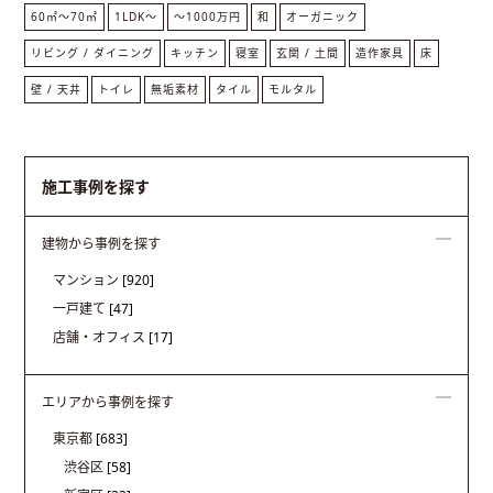
60㎡〜70㎡
1LDK〜
〜1000万円
和
オーガニック
リビング / ダイニング
キッチン
寝室
玄関 / 土間
造作家具
床
壁 / 天井
トイレ
無垢素材
タイル
モルタル
施工事例を探す
建物から事例を探す
マンション
[920]
一戸建て
[47]
店舗・オフィス
[17]
エリアから事例を探す
東京都
[683]
渋谷区
[58]