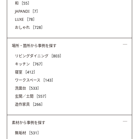
和
［55］
JAPANDI
［7］
LUXE
［78］
おしゃれ
［728］
場所・箇所から事例を探す
リビングダイニング
［803］
キッチン
［767］
寝室
［412］
ワークスペース
［143］
洗面台
［533］
玄関／土間
［557］
造作家具
［266］
素材から事例を探す
無垢材
［531］