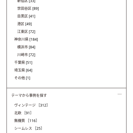
新宿区
[33]
世田谷区
[89]
目黒区
[41]
港区
[49]
江東区
[72]
神奈川県
[184]
横浜市
[84]
川崎市
[72]
千葉県
[51]
埼玉県
[64]
その他
[1]
テーマから事例を探す
ヴィンテージ
［312］
北欧
［91］
無機質
［116］
シームレス
［25］