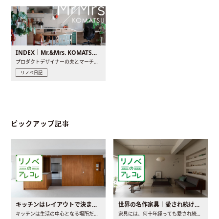
INDEX｜Mr.&Mrs. KOMATSU renovation diary
プロダクトデザイナーの夫とマーチャンダイザーの妻が、夫婦で..
リノベ日記
ピックアップ記事
キッチンはレイアウトで決まる。後悔しないための考え方と選び方
世界の名作家具｜愛され続ける理由と一生モノとの出会い方
キッチンは生活の中心となる場所だからこそ、家の中のどこに置..
家具には、何十年経っても愛され続ける「名作」と呼ばれるもの..