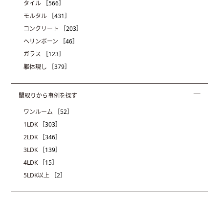
タイル
［566］
モルタル
［431］
コンクリート
［203］
ヘリンボーン
［46］
ガラス
［123］
躯体現し
［379］
間取りから事例を探す
ワンルーム
［52］
1LDK
［303］
2LDK
［346］
3LDK
［139］
4LDK
［15］
5LDK以上
［2］