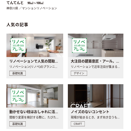
てんてんと
90㎡〜100㎡
神奈川県 ／マンションリノベーション
人気の記事
リノベーションで人気の間取りとは？トレンドの間取りと実例を徹底解説
大注目の建築意匠・アール。人気の理由と空間に取り入れるポイント
リノベーション(リノベ)のプランニングで一番最初に決めるのは..
リノベーションで近年注目が集まる建築意匠の一つであるアール..
基礎知識
デザイン
動かせない柱はおしゃれに活用！柱を魅せるリノベーション(リノベ)4選
ノイズのないコンセント
間取り変更を検討する際に、たびたび皆さんの頭を悩ませる動か..
現場が始まるとき、まず向き合うものの一つがコンセントです..
基礎知識
CRAFT