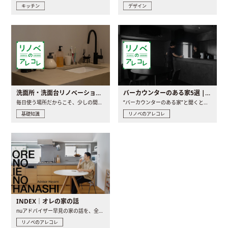
キッチン
デザイン
洗面所・洗面台リノベーションの事例と間取りアイデア
バーカウンターのある家5選 | 日常に馴染む“距離の近い”キッチンとは
毎日使う場所だからこそ、少しの間取りの工夫や素材の選び方で..
“バーカウンターのある家”と聞くと、少し特別な、大人のための..
基礎知識
リノベのアレコレ
INDEX｜オレの家の話
nuアドバイザー早見の家の話を、全4話でお届け。リノベーションを..
リノベのアレコレ