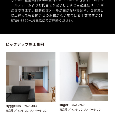
しては、翌営業日以降の受付とさせていただきます。
以下メ
ールフォームよりお問合せが完了しますと自動返信メールが
送信されます。自動返信メールが届かない場合や、
２営業日
以上経ってもお問合せの返信がない場合はお手数ですが03-
5789-6870へお電話にてご連絡ください。
ピックアップ施工事例
suger
60㎡〜70㎡
Hygge365
70㎡〜80㎡
東京都 ／マンションリノベーション
東京都 ／マンションリノベーション