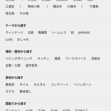
江東区
）
神奈川県
（
横浜市
川崎市
）
千葉県
埼玉県
その他
テーマから探す
ヴィンテージ
北欧
無機質
シームレス
和
JAPANDI
LUXE
おしゃれ
場所・箇所から探す
リビングダイニング
キッチン
寝室
ワークスペース
洗面台
玄関／土間
造作家具
素材から探す
無垢材
タイル
モルタル
コンクリート
ヘリンボーン
ガラス
躯体現し
間取りから探す
ワンルーム
1LDK
2LDK
3LDK
4LDK
5LDK以上