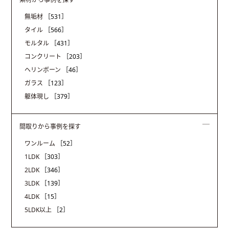
無垢材
［531］
タイル
［566］
モルタル
［431］
コンクリート
［203］
ヘリンボーン
［46］
ガラス
［123］
躯体現し
［379］
間取りから事例を探す
ワンルーム
［52］
1LDK
［303］
2LDK
［346］
3LDK
［139］
4LDK
［15］
5LDK以上
［2］