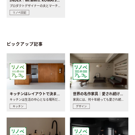
INDEX｜Mr.&Mrs. KOMATSU renovation diary
プロダクトデザイナーの夫とマーチャンダイザーの妻が、夫婦で..
リノベ日記
ピックアップ記事
キッチンはレイアウトで決まる。後悔しないための考え方と選び方
世界の名作家具｜愛され続ける理由と一生モノとの出会い方
キッチンは生活の中心となる場所だからこそ、家の中のどこに置..
家具には、何十年経っても愛され続ける「名作」と呼ばれるもの..
キッチン
デザイン