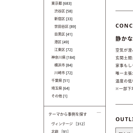
東京都
[683]
渋谷区
[58]
新宿区
[33]
CONC
世田谷区
[89]
目黒区
[41]
静か
港区
[49]
江東区
[72]
空気が澄
神奈川県
[184]
玄関土間
横浜市
[84]
家事もし
川崎市
[72]
唯一主張
千葉県
[51]
温度の低
埼玉県
[64]
※一部下
その他
[1]
テーマから事例を探す
OUTL
ヴィンテージ
［312］
北欧
［91］