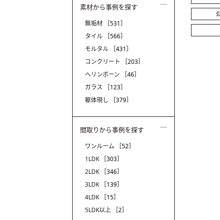
素材から事例を探す
玄
無垢材
［531］
タイル
［566］
モルタル
［431］
コンクリート
［203］
ヘリンボーン
［46］
ガラス
［123］
躯体現し
［379］
間取りから事例を探す
ワンルーム
［52］
1LDK
［303］
2LDK
［346］
3LDK
［139］
4LDK
［15］
5LDK以上
［2］