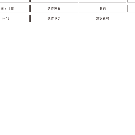
関 / 土間
造作家具
収納
トイレ
造作ドア
無垢素材