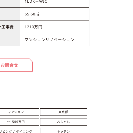
1LDK＋WIC
65.60㎡
ン工事費
1210万円
マンションリノベーション
お問合せ
マンション
東京都
～1500万円
おしゃれ
リビング / ダイニング
キッチン