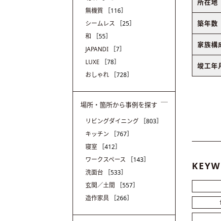
所在地
無機質
［116］
築年数
シームレス
［25］
和
［55］
家族構
JAPANDI
［7］
LUXE
［78］
竣工年
おしゃれ
［728］
場所・箇所から事例を探す
リビングダイニング
［803］
キッチン
［767］
寝室
［412］
ワークスペース
［143］
KEYW
洗面台
［533］
玄関／土間
［557］
造作家具
［266］