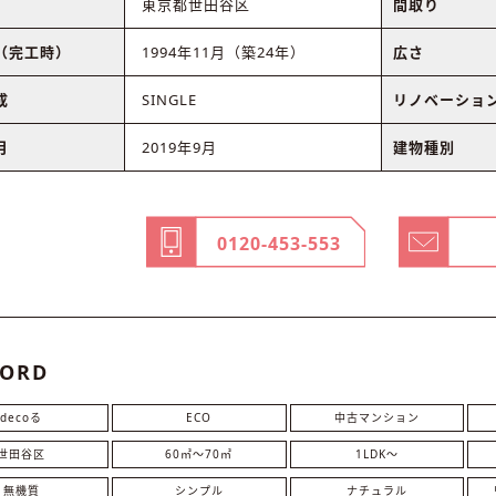
東京都世田谷区
間取り
（完工時）
1994年11月（築24年）
広さ
成
SINGLE
リノベーショ
月
2019年9月
建物種別
0120-453-553
ORD
decoる
ECO
中古マンション
世田谷区
60㎡〜70㎡
1LDK〜
無機質
シンプル
ナチュラル