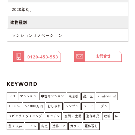
2020年8月
建物種別
マンションリノベーション
お問合せ
0120-453-553
KEYWORD
ECO
マンション
中古マンション
東京都
品川区
70㎡〜80㎡
1LDK〜
〜1000万円
おしゃれ
シンプル
ハード
モダン
リビング / ダイニング
キッチン
玄関 / 土間
造作家具
収納
床
壁 / 天井
トイレ
内窓
造作ドア
ガラス
躯体現し