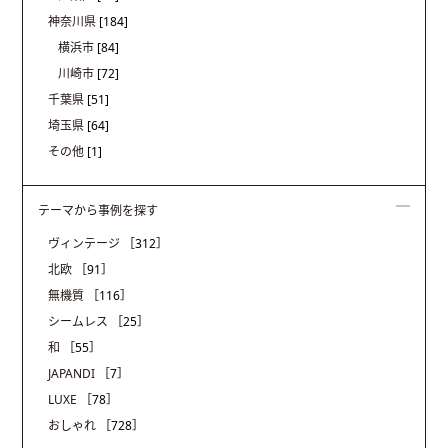
神奈川県
[184]
横浜市
[84]
川崎市
[72]
千葉県
[51]
埼玉県
[64]
その他
[1]
テーマから事例を探す
ヴィンテージ
［312］
北欧
［91］
無機質
［116］
シームレス
［25］
和
［55］
JAPANDI
［7］
LUXE
［78］
おしゃれ
［728］