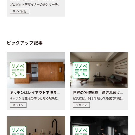
プロダクトデザイナーの夫とマーチャンダイザーの妻が、夫婦で..
リノベ日記
ピックアップ記事
キッチンはレイアウトで決まる。後悔しないための考え方と選び方
世界の名作家具｜愛され続ける理由と一生モノとの出会い方
キッチンは生活の中心となる場所だからこそ、家の中のどこに置..
家具には、何十年経っても愛され続ける「名作」と呼ばれるもの..
キッチン
デザイン