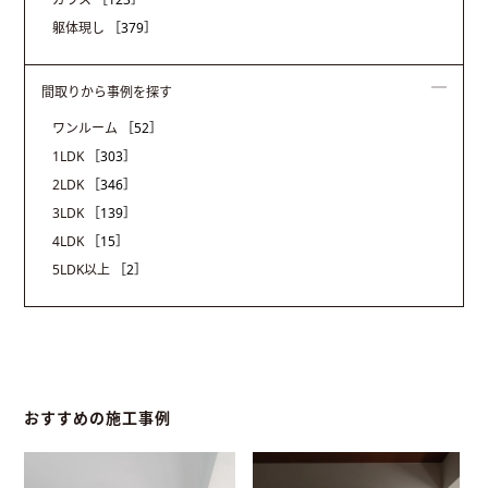
躯体現し
［379］
間取りから事例を探す
ワンルーム
［52］
1LDK
［303］
2LDK
［346］
3LDK
［139］
4LDK
［15］
5LDK以上
［2］
おすすめの施工事例