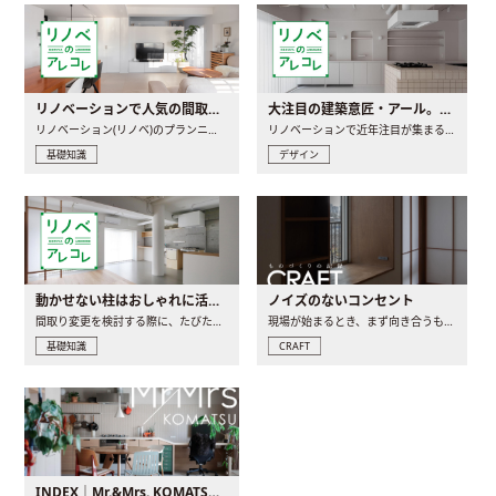
リノベーションで人気の間取りとは？トレンドの間取りと実例を徹底解説
大注目の建築意匠・アール。人気の理由と空間に取り入れるポイント
リノベーション(リノベ)のプランニングで一番最初に決めるのは..
リノベーションで近年注目が集まる建築意匠の一つであるアール..
基礎知識
デザイン
動かせない柱はおしゃれに活用！柱を魅せるリノベーション(リノベ)4選
ノイズのないコンセント
間取り変更を検討する際に、たびたび皆さんの頭を悩ませる動か..
現場が始まるとき、まず向き合うものの一つがコンセントです..
基礎知識
CRAFT
INDEX｜Mr.&Mrs. KOMATSU renovation diary