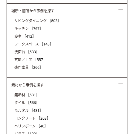
場所・箇所から事例を探す
リビングダイニング
［803］
キッチン
［767］
寝室
［412］
ワークスペース
［143］
洗面台
［533］
玄関／土間
［557］
造作家具
［266］
素材から事例を探す
無垢材
［531］
タイル
［566］
モルタル
［431］
コンクリート
［203］
ヘリンボーン
［46］
ガラス
［123］