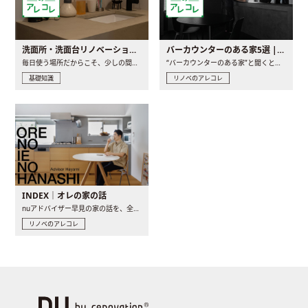
洗面所・洗面台リノベーションの事例と間取りアイデア
バーカウンターのある家5選 | 日常に馴染む“距離の近い”キッチンとは
毎日使う場所だからこそ、少しの間取りの工夫や素材の選び方で..
“バーカウンターのある家”と聞くと、少し特別な、大人のための..
基礎知識
リノベのアレコレ
INDEX｜オレの家の話
nuアドバイザー早見の家の話を、全4話でお届け。リノベーションを..
リノベのアレコレ